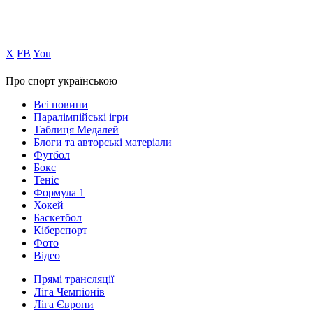
Х
FB
You
Про спорт українською
Всі новини
Паралімпійські ігри
Таблиця Медалей
Блоги та авторські матеріали
Футбол
Бокс
Теніс
Формула 1
Хокей
Баскетбол
Кіберспорт
Фото
Відео
Прямі трансляції
Ліга Чемпіонів
Ліга Європи