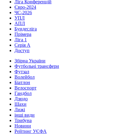
Ліга Конференцій
Євро-2024
ЧС-2026
УПЛ
АПЛ
Бундесліга
Прімера
Ліга 1
Серія А
Доступ
Збірна України
Футбольні трансфери
Футзал
Волейбол
Біатлон
Велоспорт
Гандбол
Дзюдо
Шахи
Лижі
інші види
Трибуна
Новини
Рейтинг УЄФА