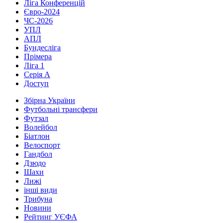
Ліга Конференцій
Євро-2024
ЧС-2026
УПЛ
АПЛ
Бундесліга
Прімера
Ліга 1
Серія А
Доступ
Збірна України
Футбольні трансфери
Футзал
Волейбол
Біатлон
Велоспорт
Гандбол
Дзюдо
Шахи
Лижі
інші види
Трибуна
Новини
Рейтинг УЄФА