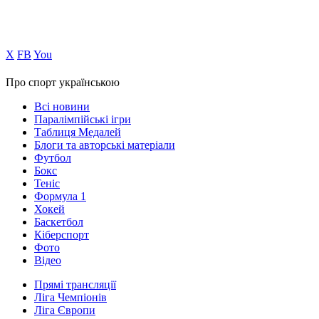
Х
FB
You
Про спорт українською
Всі новини
Паралімпійські ігри
Таблиця Медалей
Блоги та авторські матеріали
Футбол
Бокс
Теніс
Формула 1
Хокей
Баскетбол
Кіберспорт
Фото
Відео
Прямі трансляції
Ліга Чемпіонів
Ліга Європи