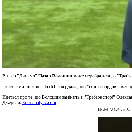
Вінгер "Динамо"
Назар Волошин
може перебратися до "Трабз
Турецький портал haber61 стверджує, що "синьо-бордові" вже д
Йдеться про те, що Волошин замінить в "Трабзонспорі" Олекса
Джерело:
Sportanalytic.com