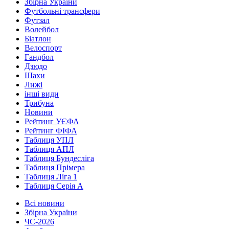
Збірна України
Футбольні трансфери
Футзал
Волейбол
Біатлон
Велоспорт
Гандбол
Дзюдо
Шахи
Лижі
інші види
Трибуна
Новини
Рейтинг УЄФА
Рейтинг ФІФА
Таблиця УПЛ
Таблиця АПЛ
Таблиця Бундесліга
Таблиця Прімера
Таблиця Ліга 1
Таблиця Серія А
Всі новини
Збірна України
ЧС-2026