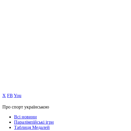
Х
FB
You
Про спорт українською
Всі новини
Паралімпійські ігри
Таблиця Медалей