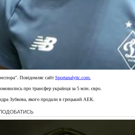
онспора". Повідомляє сайт
Sportanalytic.com.
омовились про трансфер українця за 5 млн. євро.
ндра Зубкова, якого продали в грецький АЕК.