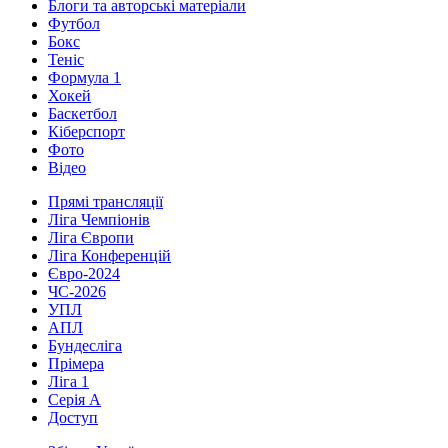
Блоги та авторські матеріали
Футбол
Бокс
Теніс
Формула 1
Хокей
Баскетбол
Кіберспорт
Фото
Відео
Прямі трансляції
Ліга Чемпіонів
Ліга Європи
Ліга Конференцій
Євро-2024
ЧС-2026
УПЛ
АПЛ
Бундесліга
Прімера
Ліга 1
Серія А
Доступ