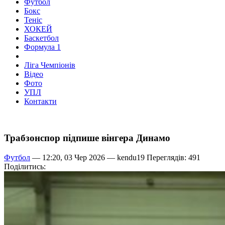
Футбол
Бокс
Теніс
ХОКЕЙ
Баскетбол
Формула 1
Ліга Чемпіонів
Відео
Фото
УПЛ
Контакти
Трабзонспор підпише вінгера Динамо
Футбол
— 12:20, 03 Чер 2026 —
kendu19
Переглядів: 491
Поділитись: