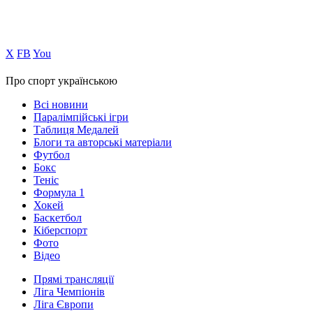
Х
FB
You
Про спорт українською
Всі новини
Паралімпійські ігри
Таблиця Медалей
Блоги та авторські матеріали
Футбол
Бокс
Теніс
Формула 1
Хокей
Баскетбол
Кіберспорт
Фото
Відео
Прямі трансляції
Ліга Чемпіонів
Ліга Європи