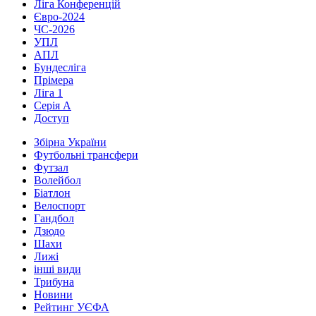
Ліга Конференцій
Євро-2024
ЧС-2026
УПЛ
АПЛ
Бундесліга
Прімера
Ліга 1
Серія А
Доступ
Збірна України
Футбольні трансфери
Футзал
Волейбол
Біатлон
Велоспорт
Гандбол
Дзюдо
Шахи
Лижі
інші види
Трибуна
Новини
Рейтинг УЄФА