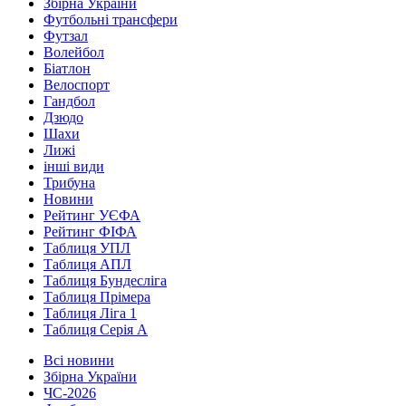
Збірна України
Футбольні трансфери
Футзал
Волейбол
Біатлон
Велоспорт
Гандбол
Дзюдо
Шахи
Лижі
інші види
Трибуна
Новини
Рейтинг УЄФА
Рейтинг ФІФА
Таблиця УПЛ
Таблиця АПЛ
Таблиця Бундесліга
Таблиця Прімера
Таблиця Ліга 1
Таблиця Серія А
Всі новини
Збірна України
ЧС-2026