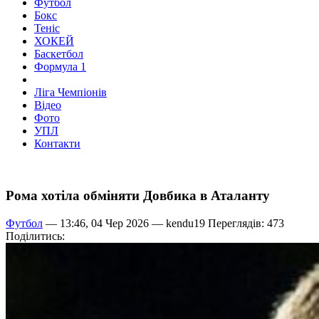
Футбол
Бокс
Теніс
ХОКЕЙ
Баскетбол
Формула 1
Ліга Чемпіонів
Відео
Фото
УПЛ
Контакти
Рома хотіла обміняти Довбика в Аталанту
Футбол
— 13:46, 04 Чер 2026 —
kendu19
Переглядів: 473
Поділитись: