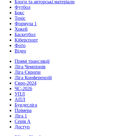
Блоги та авторські матеріали
Футбол
Бокс
Теніс
Формула 1
Хокей
Баскетбол
Кіберспорт
Фото
Відео
Прямі трансляції
Ліга Чемпіонів
Ліга Європи
Ліга Конференцій
Євро-2024
ЧС-2026
УПЛ
АПЛ
Бундесліга
Прімера
Ліга 1
Серія А
Доступ