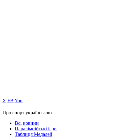
Х
FB
You
Про спорт українською
Всі новини
Паралімпійські ігри
Таблиця Медалей