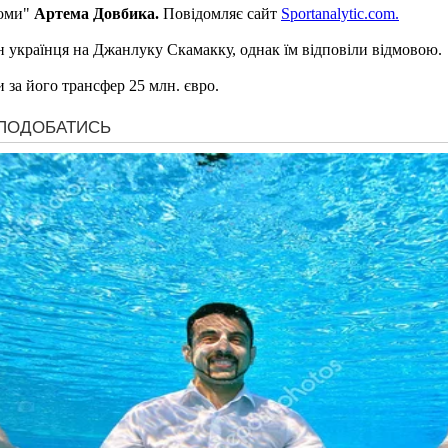
Роми"
Артема Довбика.
Повідомляє сайт
Sportanalytic.com.
н українця на Джанлуку Скамакку, однак їм відповіли відмовою.
 за його трансфер 25 млн. євро.