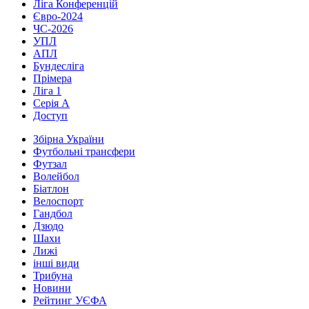
Ліга Конференцій
Євро-2024
ЧС-2026
УПЛ
АПЛ
Бундесліга
Прімера
Ліга 1
Серія А
Доступ
Збірна України
Футбольні трансфери
Футзал
Волейбол
Біатлон
Велоспорт
Гандбол
Дзюдо
Шахи
Лижі
інші види
Трибуна
Новини
Рейтинг УЄФА