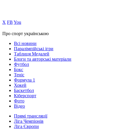
Х
FB
You
Про спорт українською
Всі новини
Паралімпійські ігри
Таблиця Медалей
Блоги та авторські матеріали
Футбол
Бокс
Теніс
Формула 1
Хокей
Баскетбол
Кіберспорт
Фото
Відео
Прямі трансляції
Ліга Чемпіонів
Ліга Європи