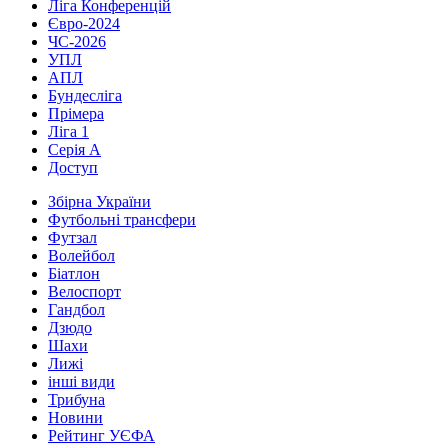
Ліга Конференцій
Євро-2024
ЧС-2026
УПЛ
АПЛ
Бундесліга
Прімера
Ліга 1
Серія А
Доступ
Збірна України
Футбольні трансфери
Футзал
Волейбол
Біатлон
Велоспорт
Гандбол
Дзюдо
Шахи
Лижі
інші види
Трибуна
Новини
Рейтинг УЄФА