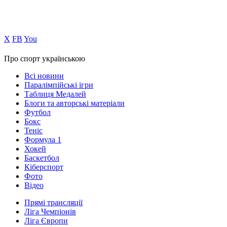
Х
FB
You
Про спорт українською
Всі новини
Паралімпійські ігри
Таблиця Медалей
Блоги та авторські матеріали
Футбол
Бокс
Теніс
Формула 1
Хокей
Баскетбол
Кіберспорт
Фото
Відео
Прямі трансляції
Ліга Чемпіонів
Ліга Європи