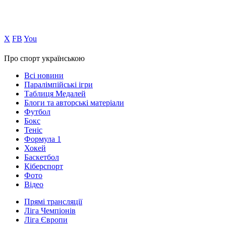
Х
FB
You
Про спорт українською
Всі новини
Паралімпійські ігри
Таблиця Медалей
Блоги та авторські матеріали
Футбол
Бокс
Теніс
Формула 1
Хокей
Баскетбол
Кіберспорт
Фото
Відео
Прямі трансляції
Ліга Чемпіонів
Ліга Європи