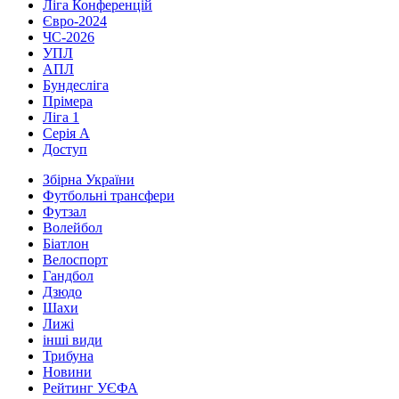
Ліга Конференцій
Євро-2024
ЧС-2026
УПЛ
АПЛ
Бундесліга
Прімера
Ліга 1
Серія А
Доступ
Збірна України
Футбольні трансфери
Футзал
Волейбол
Біатлон
Велоспорт
Гандбол
Дзюдо
Шахи
Лижі
інші види
Трибуна
Новини
Рейтинг УЄФА