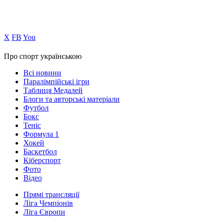
Х
FB
You
Про спорт українською
Всі новини
Паралімпійські ігри
Таблиця Медалей
Блоги та авторські матеріали
Футбол
Бокс
Теніс
Формула 1
Хокей
Баскетбол
Кіберспорт
Фото
Відео
Прямі трансляції
Ліга Чемпіонів
Ліга Європи