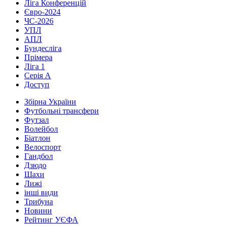
Ліга Конференцій
Євро-2024
ЧС-2026
УПЛ
АПЛ
Бундесліга
Прімера
Ліга 1
Серія А
Доступ
Збірна України
Футбольні трансфери
Футзал
Волейбол
Біатлон
Велоспорт
Гандбол
Дзюдо
Шахи
Лижі
інші види
Трибуна
Новини
Рейтинг УЄФА