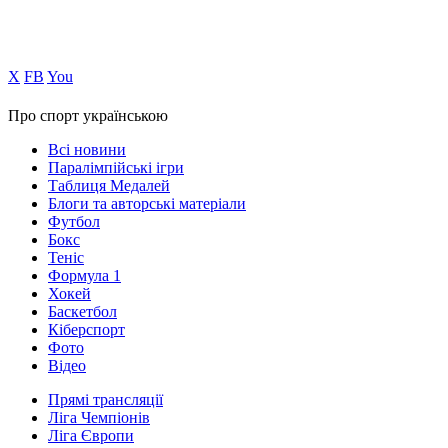
Х
FB
You
Про спорт українською
Всі новини
Паралімпійські ігри
Таблиця Медалей
Блоги та авторські матеріали
Футбол
Бокс
Теніс
Формула 1
Хокей
Баскетбол
Кіберспорт
Фото
Відео
Прямі трансляції
Ліга Чемпіонів
Ліга Європи