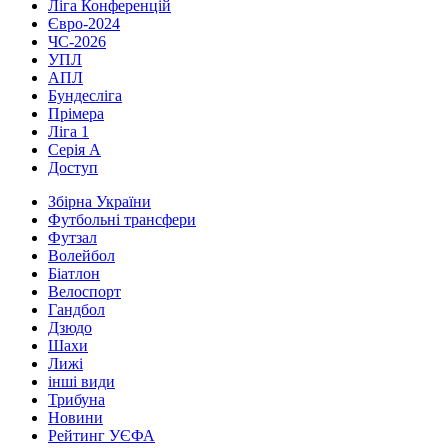
Ліга Конференцій
Євро-2024
ЧС-2026
УПЛ
АПЛ
Бундесліга
Прімера
Ліга 1
Серія А
Доступ
Збірна України
Футбольні трансфери
Футзал
Волейбол
Біатлон
Велоспорт
Гандбол
Дзюдо
Шахи
Лижі
інші види
Трибуна
Новини
Рейтинг УЄФА