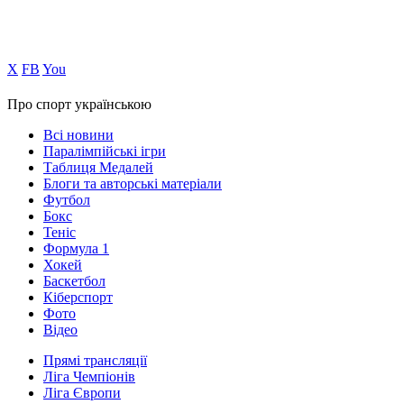
Х
FB
You
Про спорт українською
Всі новини
Паралімпійські ігри
Таблиця Медалей
Блоги та авторські матеріали
Футбол
Бокс
Теніс
Формула 1
Хокей
Баскетбол
Кіберспорт
Фото
Відео
Прямі трансляції
Ліга Чемпіонів
Ліга Європи