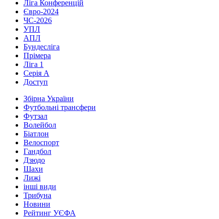
Ліга Конференцій
Євро-2024
ЧС-2026
УПЛ
АПЛ
Бундесліга
Прімера
Ліга 1
Серія А
Доступ
Збірна України
Футбольні трансфери
Футзал
Волейбол
Біатлон
Велоспорт
Гандбол
Дзюдо
Шахи
Лижі
інші види
Трибуна
Новини
Рейтинг УЄФА