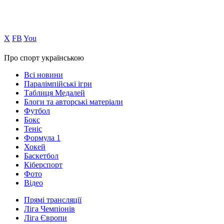
Х
FB
You
Про спорт українською
Всі новини
Паралімпійські ігри
Таблиця Медалей
Блоги та авторські матеріали
Футбол
Бокс
Теніс
Формула 1
Хокей
Баскетбол
Кіберспорт
Фото
Відео
Прямі трансляції
Ліга Чемпіонів
Ліга Європи