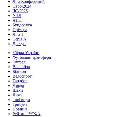
Ліга Конференцій
Євро-2024
ЧС-2026
УПЛ
АПЛ
Бундесліга
Прімера
Ліга 1
Серія А
Доступ
Збірна України
Футбольні трансфери
Футзал
Волейбол
Біатлон
Велоспорт
Гандбол
Дзюдо
Шахи
Лижі
інші види
Трибуна
Новини
Рейтинг УЄФА