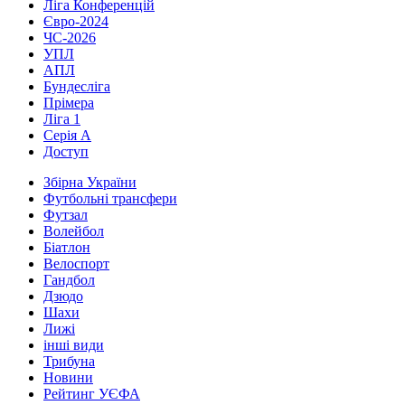
Ліга Конференцій
Євро-2024
ЧС-2026
УПЛ
АПЛ
Бундесліга
Прімера
Ліга 1
Серія А
Доступ
Збірна України
Футбольні трансфери
Футзал
Волейбол
Біатлон
Велоспорт
Гандбол
Дзюдо
Шахи
Лижі
інші види
Трибуна
Новини
Рейтинг УЄФА