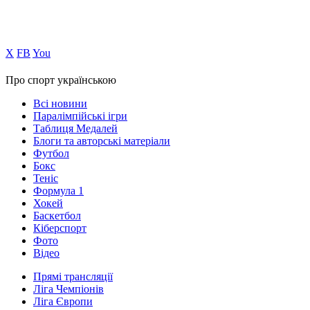
Х
FB
You
Про спорт українською
Всі новини
Паралімпійські ігри
Таблиця Медалей
Блоги та авторські матеріали
Футбол
Бокс
Теніс
Формула 1
Хокей
Баскетбол
Кіберспорт
Фото
Відео
Прямі трансляції
Ліга Чемпіонів
Ліга Європи