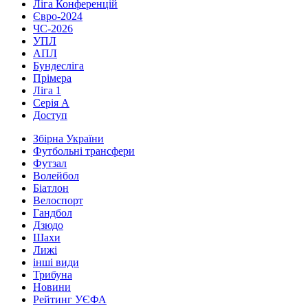
Ліга Конференцій
Євро-2024
ЧС-2026
УПЛ
АПЛ
Бундесліга
Прімера
Ліга 1
Серія А
Доступ
Збірна України
Футбольні трансфери
Футзал
Волейбол
Біатлон
Велоспорт
Гандбол
Дзюдо
Шахи
Лижі
інші види
Трибуна
Новини
Рейтинг УЄФА