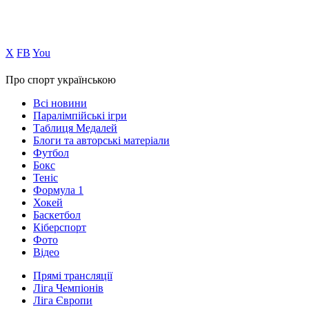
Х
FB
You
Про спорт українською
Всі новини
Паралімпійські ігри
Таблиця Медалей
Блоги та авторські матеріали
Футбол
Бокс
Теніс
Формула 1
Хокей
Баскетбол
Кіберспорт
Фото
Відео
Прямі трансляції
Ліга Чемпіонів
Ліга Європи