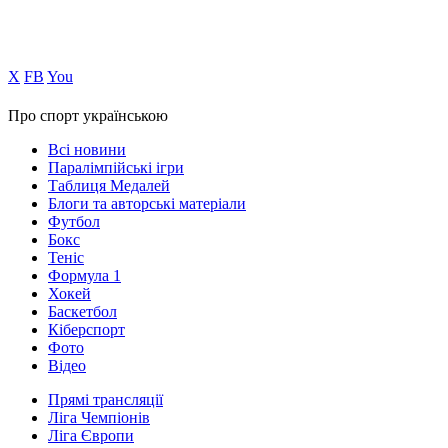
Х
FB
You
Про спорт українською
Всі новини
Паралімпійські ігри
Таблиця Медалей
Блоги та авторські матеріали
Футбол
Бокс
Теніс
Формула 1
Хокей
Баскетбол
Кіберспорт
Фото
Відео
Прямі трансляції
Ліга Чемпіонів
Ліга Європи