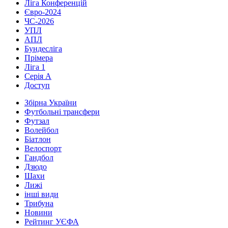
Ліга Конференцій
Євро-2024
ЧС-2026
УПЛ
АПЛ
Бундесліга
Прімера
Ліга 1
Серія А
Доступ
Збірна України
Футбольні трансфери
Футзал
Волейбол
Біатлон
Велоспорт
Гандбол
Дзюдо
Шахи
Лижі
інші види
Трибуна
Новини
Рейтинг УЄФА