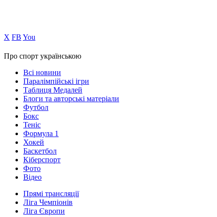
Х
FB
You
Про спорт українською
Всі новини
Паралімпійські ігри
Таблиця Медалей
Блоги та авторські матеріали
Футбол
Бокс
Теніс
Формула 1
Хокей
Баскетбол
Кіберспорт
Фото
Відео
Прямі трансляції
Ліга Чемпіонів
Ліга Європи