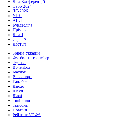
Ліга Конференцій
Євро-2024
ЧС-2026
УПЛ
АПЛ
Бундесліга
Прімера
Ліга 1
Серія А
Доступ
Збірна України
Футбольні трансфери
Футзал
Волейбол
Біатлон
Велоспорт
Гандбол
Дзюдо
Шахи
Лижі
інші види
Трибуна
Новини
Рейтинг УЄФА