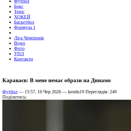
Футбол
Бокс
Теніс
ХОКЕЙ
Баскетбол
Формула 1
Ліга Чемпіонів
Відео
Фото
УПЛ
Контакти
Караваєв: В мене немає образи на Динамо
Футбол
— 15:57, 10 Чер 2026 —
kendu19
Переглядів: 249
Поділитись: