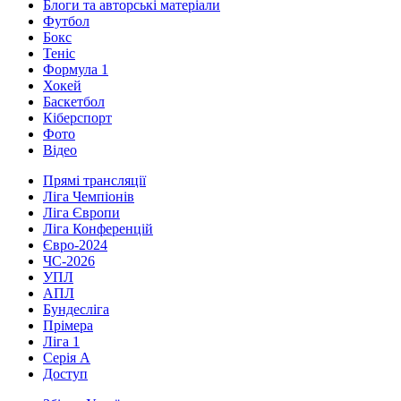
Блоги та авторські матеріали
Футбол
Бокс
Теніс
Формула 1
Хокей
Баскетбол
Кіберспорт
Фото
Відео
Прямі трансляції
Ліга Чемпіонів
Ліга Європи
Ліга Конференцій
Євро-2024
ЧС-2026
УПЛ
АПЛ
Бундесліга
Прімера
Ліга 1
Серія А
Доступ