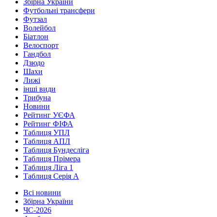
Збірна України
Футбольні трансфери
Футзал
Волейбол
Біатлон
Велоспорт
Гандбол
Дзюдо
Шахи
Лижі
інші види
Трибуна
Новини
Рейтинг УЄФА
Рейтинг ФІФА
Таблиця УПЛ
Таблиця АПЛ
Таблиця Бундесліга
Таблиця Прімера
Таблиця Ліга 1
Таблиця Серія А
Всі новини
Збірна України
ЧС-2026