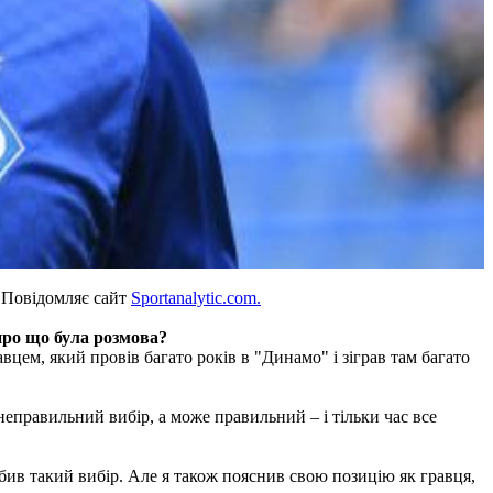
. Повідомляє сайт
Sportanalytic.com.
 про що була розмова?
равцем, який провів багато років в "Динамо" і зіграв там багато
неправильний вибір, а може правильний – і тільки час все
ив такий вибір. Але я також пояснив свою позицію як гравця,