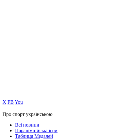
Х
FB
You
Про спорт українською
Всі новини
Паралімпійські ігри
Таблиця Медалей