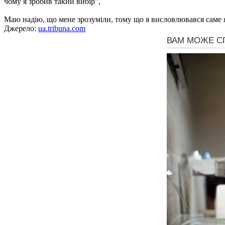
чому я зробив такий вибір",
Маю надію, що мене зрозуміли, тому що я висловлювався саме як 
Джерело:
ua.tribuna.com