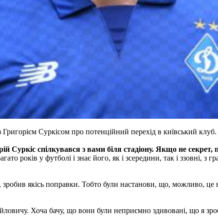
 Григорієм Суркісом про потенційний перехід в київський клуб
ій Суркіс спілкувався з вами біля стадіону. Якщо не секрет,
то років у футболі і знає його, як і зсередини, так і ззовні, з г
 зробив якісь поправки. Тобто були настанови, що, можливо, це 
овичу. Хоча бачу, що вони були неприємно здивовані, що я зроб