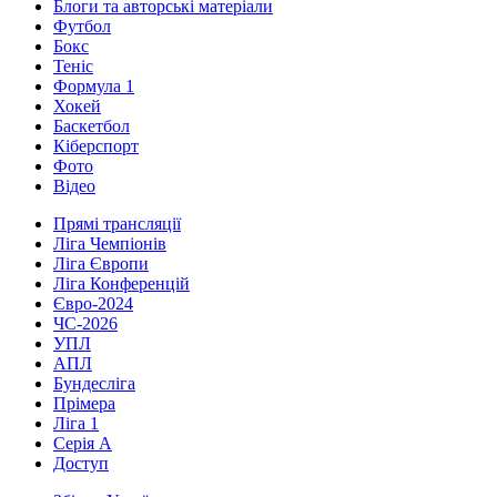
Блоги та авторські матеріали
Футбол
Бокс
Теніс
Формула 1
Хокей
Баскетбол
Кіберспорт
Фото
Відео
Прямі трансляції
Ліга Чемпіонів
Ліга Європи
Ліга Конференцій
Євро-2024
ЧС-2026
УПЛ
АПЛ
Бундесліга
Прімера
Ліга 1
Серія А
Доступ