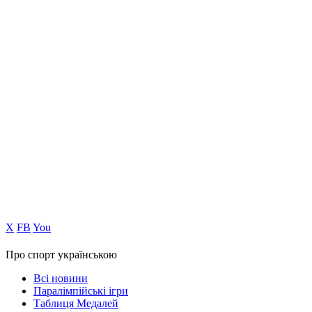
Х
FB
You
Про спорт українською
Всі новини
Паралімпійські ігри
Таблиця Медалей