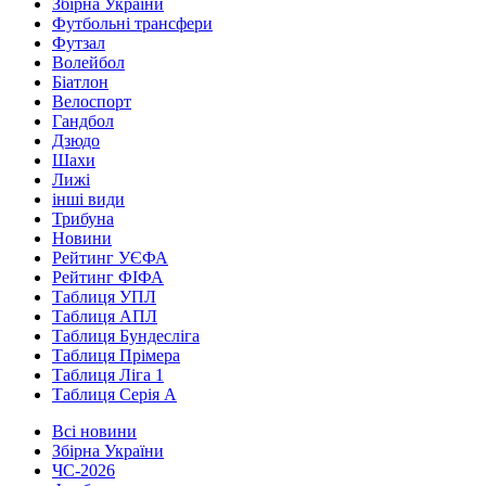
Збірна України
Футбольні трансфери
Футзал
Волейбол
Біатлон
Велоспорт
Гандбол
Дзюдо
Шахи
Лижі
інші види
Трибуна
Новини
Рейтинг УЄФА
Рейтинг ФІФА
Таблиця УПЛ
Таблиця АПЛ
Таблиця Бундесліга
Таблиця Прімера
Таблиця Ліга 1
Таблиця Серія А
Всі новини
Збірна України
ЧС-2026