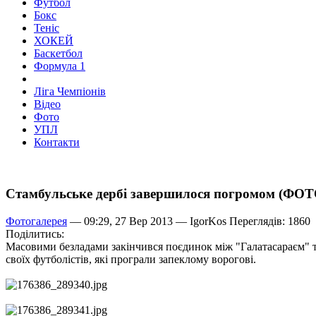
Футбол
Бокс
Теніс
ХОКЕЙ
Баскетбол
Формула 1
Ліга Чемпіонів
Відео
Фото
УПЛ
Контакти
Стамбульське дербі завершилося погромом (ФОТ
Фотогалерея
— 09:29, 27 Вер 2013 —
IgorKos
Переглядів: 1860
Поділитись:
Масовими безладами закінчився поєдинок між "Галатасараєм" та
своїх футболістів, які програли запеклому ворогові.