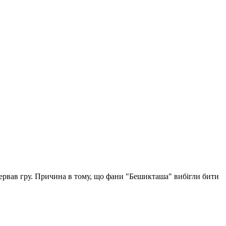
рервав гру. Причина в тому, що фани "Бешикташа" вибігли бити