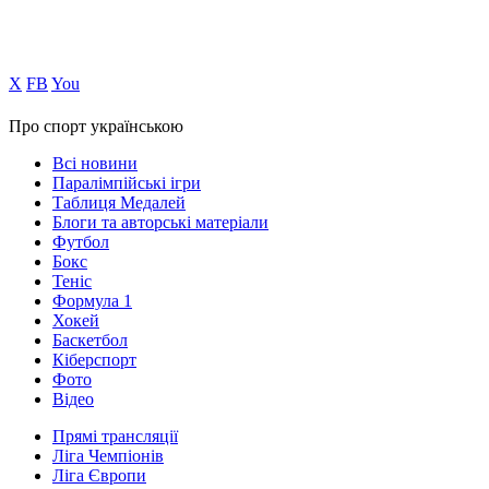
Х
FB
You
Про спорт українською
Всі новини
Паралімпійські ігри
Таблиця Медалей
Блоги та авторські матеріали
Футбол
Бокс
Теніс
Формула 1
Хокей
Баскетбол
Кіберспорт
Фото
Відео
Прямі трансляції
Ліга Чемпіонів
Ліга Європи