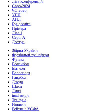
Ліга Конференцій
Євро-2024
ЧС-2026
УПЛ
АПЛ
Бундесліга
Прімера
Ліга 1
Серія А
Доступ
Збірна України
Футбольні трансфери
Футзал
Волейбол
Біатлон
Велоспорт
Гандбол
Дзюдо
Шахи
Лижі
інші види
Трибуна
Новини
Рейтинг УЄФА