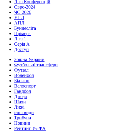
Ліга Конференцій
Євро-2024
ЧС-2026
УПЛ
АПЛ
Бундесліга
Прімера
Ліга 1
Серія А
Доступ
Збірна України
Футбольні трансфери
Футзал
Волейбол
Біатлон
Велоспорт
Гандбол
Дзюдо
Шахи
Лижі
інші види
Трибуна
Новини
Рейтинг УЄФА