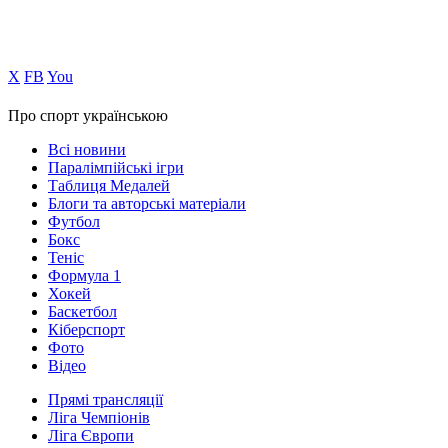
Х
FB
You
Про спорт українською
Всі новини
Паралімпійські ігри
Таблиця Медалей
Блоги та авторські матеріали
Футбол
Бокс
Теніс
Формула 1
Хокей
Баскетбол
Кіберспорт
Фото
Відео
Прямі трансляції
Ліга Чемпіонів
Ліга Європи