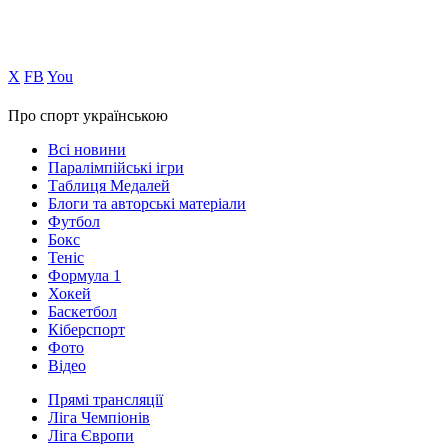
Х
FB
You
Про спорт українською
Всі новини
Паралімпійські ігри
Таблиця Медалей
Блоги та авторські матеріали
Футбол
Бокс
Теніс
Формула 1
Хокей
Баскетбол
Кіберспорт
Фото
Відео
Прямі трансляції
Ліга Чемпіонів
Ліга Європи