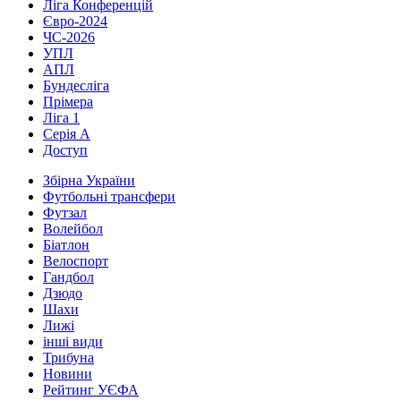
Ліга Конференцій
Євро-2024
ЧС-2026
УПЛ
АПЛ
Бундесліга
Прімера
Ліга 1
Серія А
Доступ
Збірна України
Футбольні трансфери
Футзал
Волейбол
Біатлон
Велоспорт
Гандбол
Дзюдо
Шахи
Лижі
інші види
Трибуна
Новини
Рейтинг УЄФА