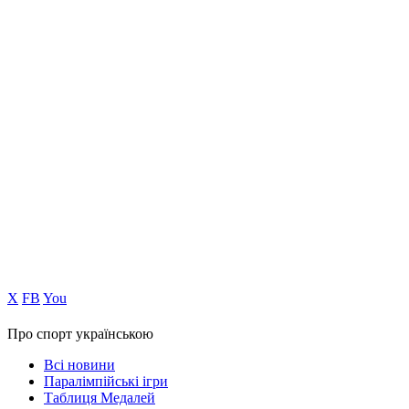
Х
FB
You
Про спорт українською
Всі новини
Паралімпійські ігри
Таблиця Медалей