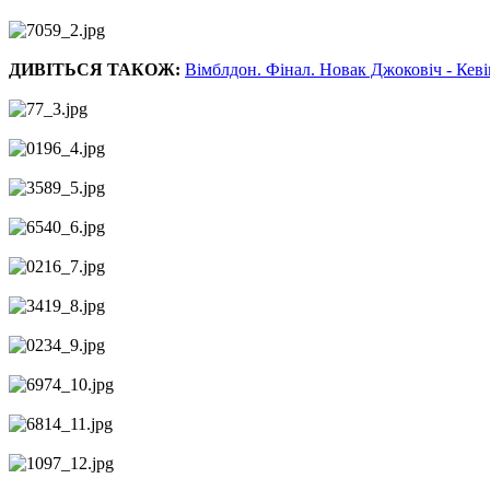
ДИВІТЬСЯ ТАКОЖ:
Вімблдон. Фінал. Новак Джоковіч - Кеві