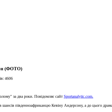
рон (ФОТО)
в: 4606
олому" за два роки. Повідомляє сайт
Sportanalytic.com.
ишив шансів південноафриканцю Кевіну Андерсону, а до цього др