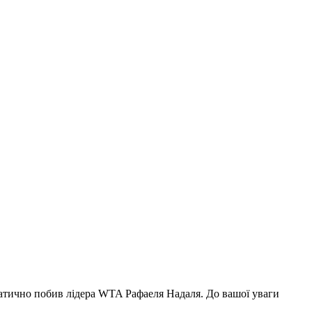
аматично побив лідера WTA Рафаеля Надаля. До вашої уваги