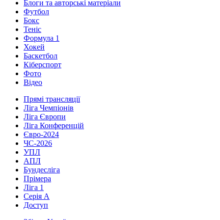
Блоги та авторські матеріали
Футбол
Бокс
Теніс
Формула 1
Хокей
Баскетбол
Кіберспорт
Фото
Відео
Прямі трансляції
Ліга Чемпіонів
Ліга Європи
Ліга Конференцій
Євро-2024
ЧС-2026
УПЛ
АПЛ
Бундесліга
Прімера
Ліга 1
Серія А
Доступ