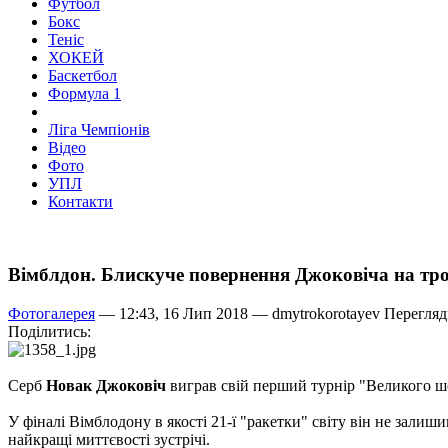
Футбол
Бокс
Теніс
ХОКЕЙ
Баскетбол
Формула 1
Ліга Чемпіонів
Відео
Фото
УПЛ
Контакти
Вімблдон. Блискуче повернення Джоковіча на т
Фотогалерея
— 12:43, 16 Лип 2018 —
dmytrokorotayev
Перегляді
Поділитись:
Серб
Новак Джоковіч
виграв свій перший турнір "Великого ш
У фіналі Вімблодону в якості 21-ї "ракетки" світу він не зал
найкращі миттєвості зустрічі.