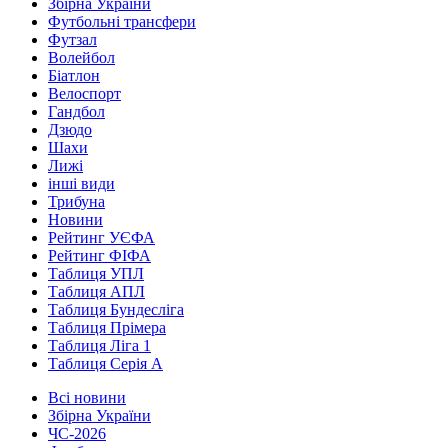
Збірна України
Футбольні трансфери
Футзал
Волейбол
Біатлон
Велоспорт
Гандбол
Дзюдо
Шахи
Лижі
інші види
Трибуна
Новини
Рейтинг УЄФА
Рейтинг ФІФА
Таблиця УПЛ
Таблиця АПЛ
Таблиця Бундесліга
Таблиця Прімера
Таблиця Ліга 1
Таблиця Серія А
Всі новини
Збірна України
ЧС-2026