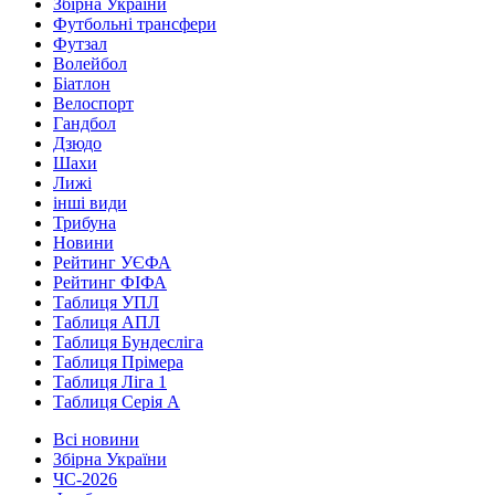
Збірна України
Футбольні трансфери
Футзал
Волейбол
Біатлон
Велоспорт
Гандбол
Дзюдо
Шахи
Лижі
інші види
Трибуна
Новини
Рейтинг УЄФА
Рейтинг ФІФА
Таблиця УПЛ
Таблиця АПЛ
Таблиця Бундесліга
Таблиця Прімера
Таблиця Ліга 1
Таблиця Серія А
Всі новини
Збірна України
ЧС-2026