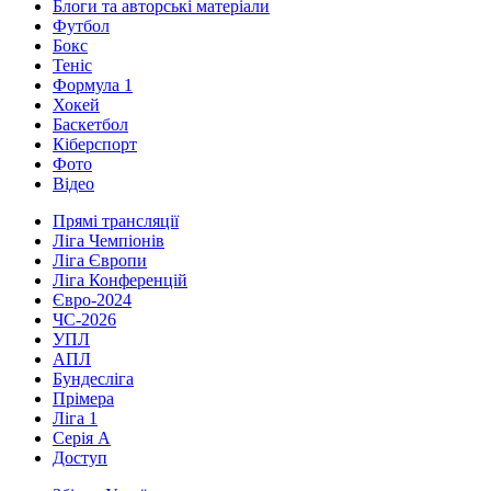
Блоги та авторські матеріали
Футбол
Бокс
Теніс
Формула 1
Хокей
Баскетбол
Кіберспорт
Фото
Відео
Прямі трансляції
Ліга Чемпіонів
Ліга Європи
Ліга Конференцій
Євро-2024
ЧС-2026
УПЛ
АПЛ
Бундесліга
Прімера
Ліга 1
Серія А
Доступ