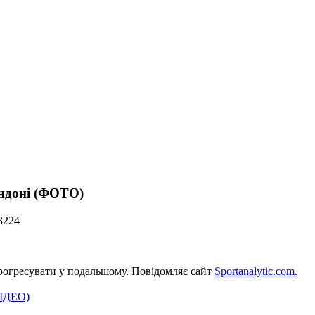
ондоні (ФОТО)
3224
прогресувати у подальшому. Повідомляє сайт
Sportanalytic.com.
ВІДЕО)