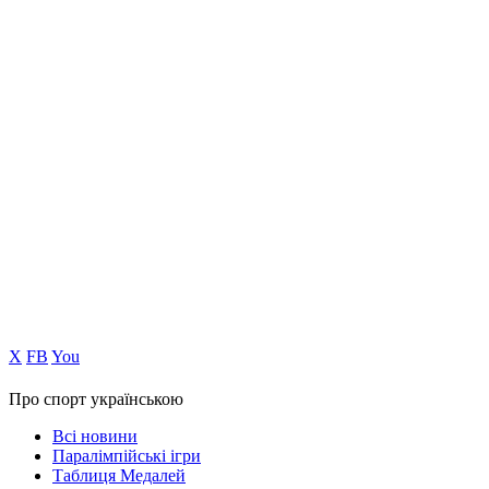
Х
FB
You
Про спорт українською
Всі новини
Паралімпійські ігри
Таблиця Медалей