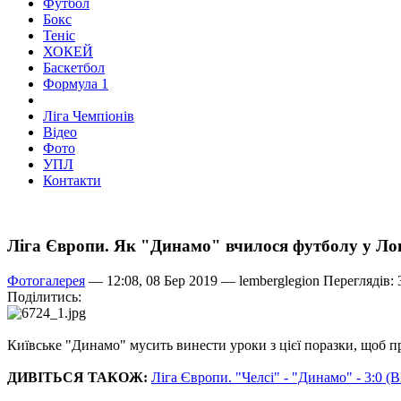
Футбол
Бокс
Теніс
ХОКЕЙ
Баскетбол
Формула 1
Ліга Чемпіонів
Відео
Фото
УПЛ
Контакти
Ліга Європи. Як "Динамо" вчилося футболу у Л
Фотогалерея
— 12:08, 08 Бер 2019 —
lemberglegion
Переглядів: 
Поділитись:
Київське "Динамо" мусить винести уроки з цієї поразки, щоб 
ДИВІТЬСЯ ТАКОЖ:
Ліга Європи. "Челсі" - "Динамо" - 3:0 (