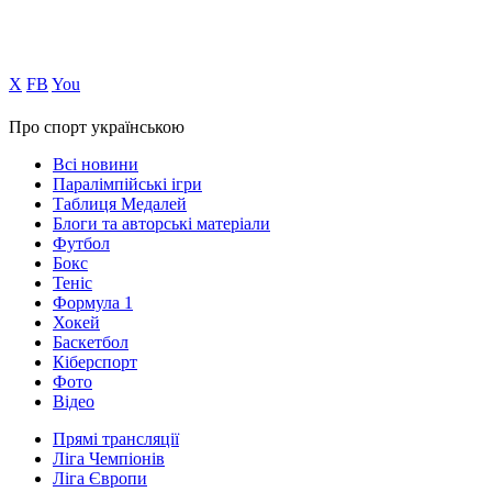
Х
FB
You
Про спорт українською
Всі новини
Паралімпійські ігри
Таблиця Медалей
Блоги та авторські матеріали
Футбол
Бокс
Теніс
Формула 1
Хокей
Баскетбол
Кіберспорт
Фото
Відео
Прямі трансляції
Ліга Чемпіонів
Ліга Європи