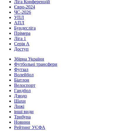
Ліга Конференцій
Євро-2024
ЧС-2026
УПЛ
АПЛ
Бундесліга
Прімера
Ліга 1
Серія А
Доступ
Збірна України
Футбольні трансфери
Футзал
Волейбол
Біатлон
Велоспорт
Гандбол
Дзюдо
Шахи
Лижі
інші види
Трибуна
Новини
Рейтинг УЄФА