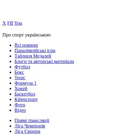
Х
FB
You
Про спорт українською
Всі новини
Паралімпійські ігри
Таблиця Медалей
Блоги та авторські матеріали
Футбол
Бокс
Теніс
Формула 1
Хокей
Баскетбол
Кіберспорт
Фото
Відео
Прямі трансляції
Ліга Чемпіонів
Ліга Європи