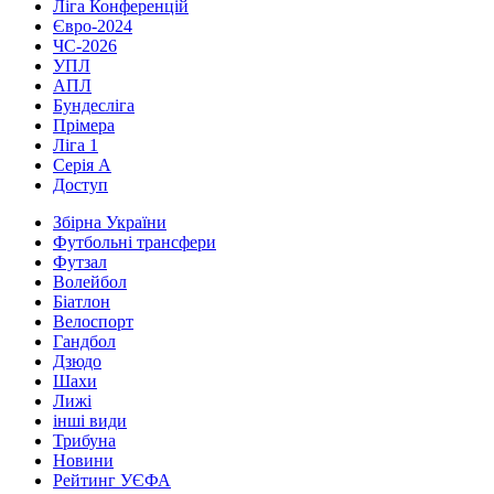
Ліга Конференцій
Євро-2024
ЧС-2026
УПЛ
АПЛ
Бундесліга
Прімера
Ліга 1
Серія А
Доступ
Збірна України
Футбольні трансфери
Футзал
Волейбол
Біатлон
Велоспорт
Гандбол
Дзюдо
Шахи
Лижі
інші види
Трибуна
Новини
Рейтинг УЄФА