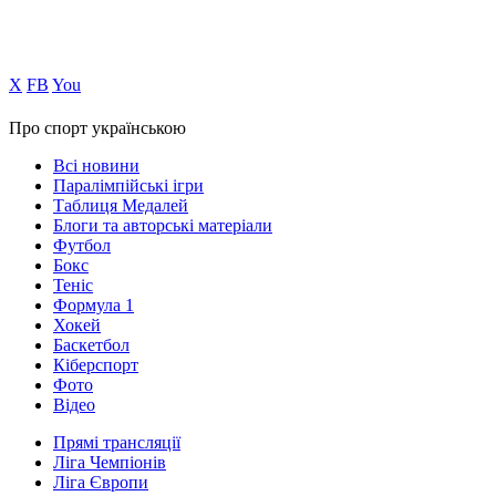
Х
FB
You
Про спорт українською
Всі новини
Паралімпійські ігри
Таблиця Медалей
Блоги та авторські матеріали
Футбол
Бокс
Теніс
Формула 1
Хокей
Баскетбол
Кіберспорт
Фото
Відео
Прямі трансляції
Ліга Чемпіонів
Ліга Європи