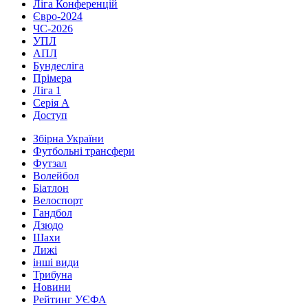
Ліга Конференцій
Євро-2024
ЧС-2026
УПЛ
АПЛ
Бундесліга
Прімера
Ліга 1
Серія А
Доступ
Збірна України
Футбольні трансфери
Футзал
Волейбол
Біатлон
Велоспорт
Гандбол
Дзюдо
Шахи
Лижі
інші види
Трибуна
Новини
Рейтинг УЄФА