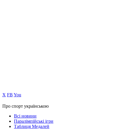
Х
FB
You
Про спорт українською
Всі новини
Паралімпійські ігри
Таблиця Медалей