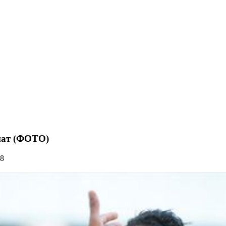
нат (ФОТО)
38