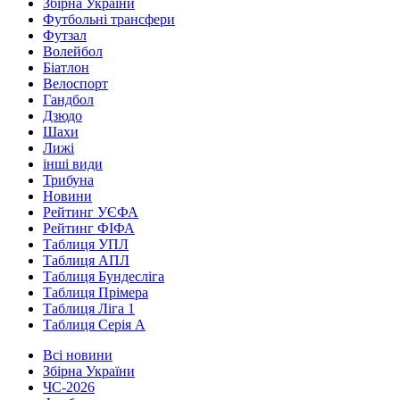
Збірна України
Футбольні трансфери
Футзал
Волейбол
Біатлон
Велоспорт
Гандбол
Дзюдо
Шахи
Лижі
інші види
Трибуна
Новини
Рейтинг УЄФА
Рейтинг ФІФА
Таблиця УПЛ
Таблиця АПЛ
Таблиця Бундесліга
Таблиця Прімера
Таблиця Ліга 1
Таблиця Серія А
Всі новини
Збірна України
ЧС-2026