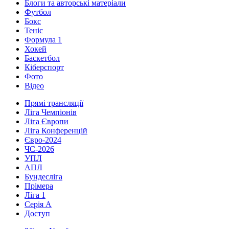
Блоги та авторські матеріали
Футбол
Бокс
Теніс
Формула 1
Хокей
Баскетбол
Кіберспорт
Фото
Відео
Прямі трансляції
Ліга Чемпіонів
Ліга Європи
Ліга Конференцій
Євро-2024
ЧС-2026
УПЛ
АПЛ
Бундесліга
Прімера
Ліга 1
Серія А
Доступ