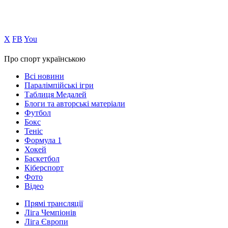
Х
FB
You
Про спорт українською
Всі новини
Паралімпійські ігри
Таблиця Медалей
Блоги та авторські матеріали
Футбол
Бокс
Теніс
Формула 1
Хокей
Баскетбол
Кіберспорт
Фото
Відео
Прямі трансляції
Ліга Чемпіонів
Ліга Європи