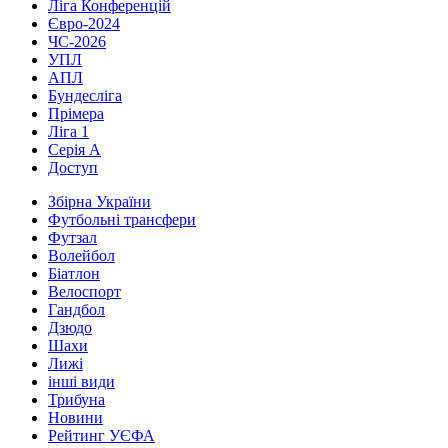
Ліга Конференцій
Євро-2024
ЧС-2026
УПЛ
АПЛ
Бундесліга
Прімера
Ліга 1
Серія А
Доступ
Збірна України
Футбольні трансфери
Футзал
Волейбол
Біатлон
Велоспорт
Гандбол
Дзюдо
Шахи
Лижі
інші види
Трибуна
Новини
Рейтинг УЄФА