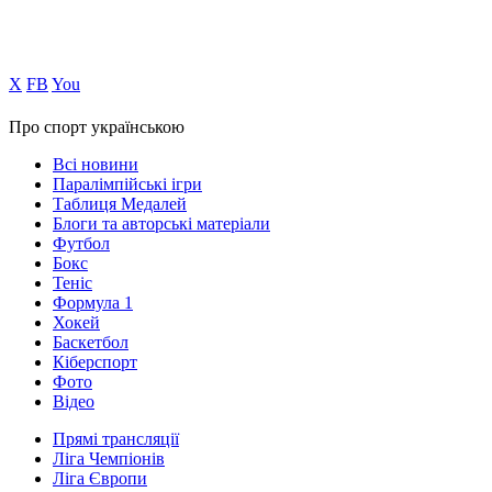
Х
FB
You
Про спорт українською
Всі новини
Паралімпійські ігри
Таблиця Медалей
Блоги та авторські матеріали
Футбол
Бокс
Теніс
Формула 1
Хокей
Баскетбол
Кіберспорт
Фото
Відео
Прямі трансляції
Ліга Чемпіонів
Ліга Європи