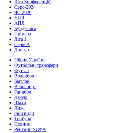
Ліга Конференцій
Євро-2024
ЧС-2026
УПЛ
АПЛ
Бундесліга
Прімера
Ліга 1
Серія А
Доступ
Збірна України
Футбольні трансфери
Футзал
Волейбол
Біатлон
Велоспорт
Гандбол
Дзюдо
Шахи
Лижі
інші види
Трибуна
Новини
Рейтинг УЄФА