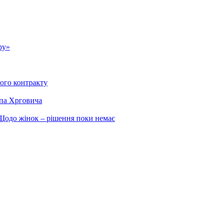
ру»
вого контракту
ппа Хрговича
. Щодо жінок – рішення поки немає