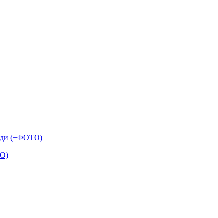
моди (+ФОТО)
ТО)