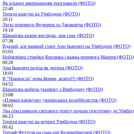
Як іспанці американцям програвали (ФОТО)
22:40
Тенісні красуні на Уімблдоні (ФОТО)
20:11
Легкі перемоги Федерера та Джоковіча (ФОТО)
19:10
Шарапова краще виглядає, ніж грає (ФОТО)
07:38
Вдалий, але важкий старт Ани Івановіч на Уімблдоні (ФОТО)
03:05
Неймовірні стрибки Кенлріка і важка перемога Маррея (ФОТО)
00:28
Ана Івановіч раділа як дитина (ФОТО)
18:01
В "Ньюкасла" нова форма, жовта!!! (ФОТО)
04:52
Шарапова вибила українку з Вімблдону (ФОТО)
23:08
«Пляжні канікули» українських волейболісток (ФОТО)
08:02
Два секссимволи світового тенісу почали підготовку до Уімбі
06:23
Тенісні красуні на вечірці Уімбілдон (ФОТО)
00:42
Тріумф Феттеля на гран-прі Великобританії (ФОТО)