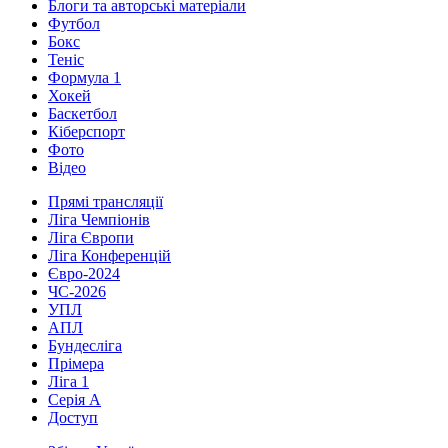
Блоги та авторські матеріали
Футбол
Бокс
Теніс
Формула 1
Хокей
Баскетбол
Кіберспорт
Фото
Відео
Прямі трансляції
Ліга Чемпіонів
Ліга Європи
Ліга Конференцій
Євро-2024
ЧС-2026
УПЛ
АПЛ
Бундесліга
Прімера
Ліга 1
Серія А
Доступ