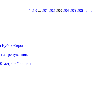
← ←
1
2
3
...
281
282
283
284
285
286
→ →
на Кубок Європи
и на тренуваннях
 10-метрової вишки