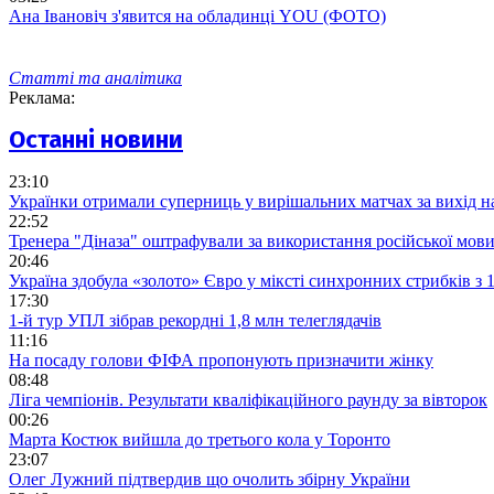
Ана Івановіч з'явится на обладинці YOU (ФОТО)
Статті та аналітика
Реклама:
Останні новини
23:10
Українки отримали суперниць у вирішальних матчах за вихід 
22:52
Тренера "Діназа" оштрафували за використання російської мов
20:46
Україна здобула «золото» Євро у міксті синхронних стрибків з
17:30
1-й тур УПЛ зібрав рекордні 1,8 млн телеглядачів
11:16
На посаду голови ФІФА пропонують призначити жінку
08:48
Ліга чемпіонів. Результати кваліфікаційного раунду за вівторок
00:26
Марта Костюк вийшла до третього кола у Торонто
23:07
Олег Лужний підтвердив що очолить збірну України