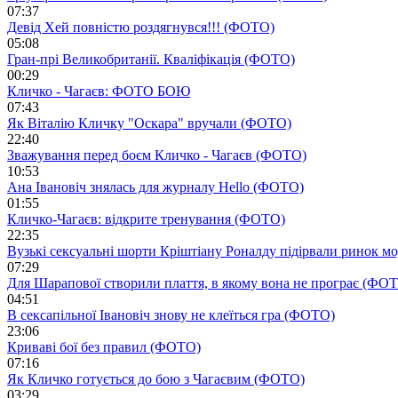
07:37
Девід Хей повністю роздягнувся!!! (ФОТО)
05:08
Гран-прі Великобританії. Кваліфікація (ФОТО)
00:29
Кличко - Чагаєв: ФОТО БОЮ
07:43
Як Віталію Кличку "Оскара" вручали (ФОТО)
22:40
Зважування перед боєм Кличко - Чагаєв (ФОТО)
10:53
Ана Івановіч знялась для журналу Hello (ФОТО)
01:55
Кличко-Чагаєв: відкрите тренування (ФОТО)
22:35
Вузькі сексуальні шорти Кріштіану Роналду підірвали ринок 
07:29
Для Шарапової створили плаття, в якому вона не програє (ФО
04:51
В сексапільної Івановіч знову не клеїться гра (ФОТО)
23:06
Криваві бої без правил (ФОТО)
07:16
Як Кличко готується до бою з Чагаєвим (ФОТО)
03:29