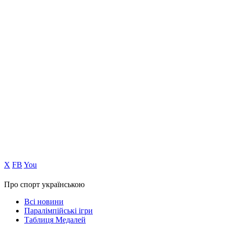
Х
FB
You
Про спорт українською
Всі новини
Паралімпійські ігри
Таблиця Медалей