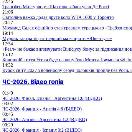
22:46
Трансфер Маттурро у «Шахтар» заблокував Де Россі
21:06
Світоліна важко додає друге коло WTA 1000 у Торонто
20:27
Мохамед Салах офіційно став гравцем турецького «Трабзонспо
19:14
Мудрик завтра зіграє перший матч проти «Ювентуса»
17:54
«Реал» не бажає виплачувати Вінісіусу бонус за підписання но
15:12
Колишній титул Усика буде на кону бою Мозеса Ітауми та Філі
14:32
Кубок світу-2027 з волейболу серед чоловіків пройде без Росії
ЧС-2026. Відео голів
01:49
ЧС-2026. Фінал. Іспанія - Аргентина 1:0 (ВІДЕО)
03:02
ЧС-2026. Франція - Англія 4:6 (ВІДЕО)
00:45
ЧС-2026. Англія - Аргентина 1:2 (ВІДЕО)
00:29
ЧС-2026. Франція - Іспанія 0:2 (ВІДЕО)