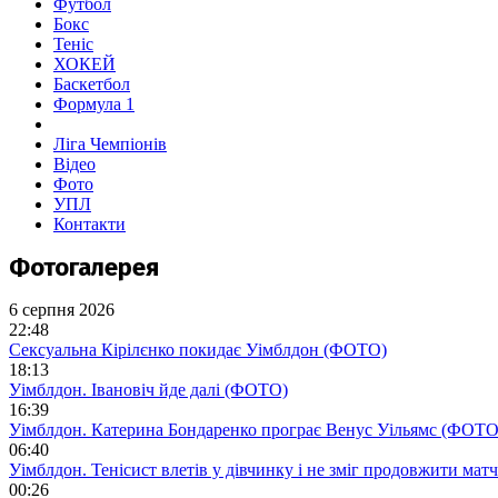
Футбол
Бокс
Теніс
ХОКЕЙ
Баскетбол
Формула 1
Ліга Чемпіонів
Відео
Фото
УПЛ
Контакти
Фотогалерея
6 серпня 2026
22:48
Сексуальна Кірілєнко покидає Уімблдон (ФОТО)
18:13
Уімблдон. Івановіч йде далі (ФОТО)
16:39
Уімблдон. Катерина Бондаренко програє Венус Уільямс (ФОТО
06:40
Уімблдон. Тенісист влетів у дівчинку і не зміг продовжити ма
00:26