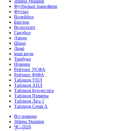
Збірна України
Футбольні трансфери
Футзал
Волейбол
Біатлон
Велоспорт
Гандбол
Дзюдо
Шахи
Лижі
інші види
Трибуна
Новини
Рейтинг УЄФА
Рейтинг ФІФА
Таблиця УПЛ
Таблиця АПЛ
Таблиця Бундесліга
Таблиця Прімера
Таблиця Ліга 1
Таблиця Серія А
Всі новини
Збірна України
ЧС-2026