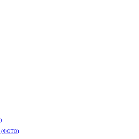
)
тч (ФОТО)