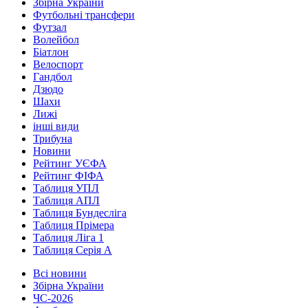
Збірна України
Футбольні трансфери
Футзал
Волейбол
Біатлон
Велоспорт
Гандбол
Дзюдо
Шахи
Лижі
інші види
Трибуна
Новини
Рейтинг УЄФА
Рейтинг ФІФА
Таблиця УПЛ
Таблиця АПЛ
Таблиця Бундесліга
Таблиця Прімера
Таблиця Ліга 1
Таблиця Серія А
Всі новини
Збірна України
ЧС-2026