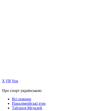
Х
FB
You
Про спорт українською
Всі новини
Паралімпійські ігри
Таблиця Медалей