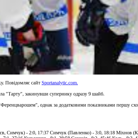
у. Повідомляє сайт
Sportanalytic.com.
гла "Тарту", закинувши супернику одразу 9 шайб.
 "Ференцварошем", однак за додатковими показниками першу сход
, Симчук) - 2:0, 17:37 Симчук (Павленко) - 3:0, 18:18 Міхнов (Ку