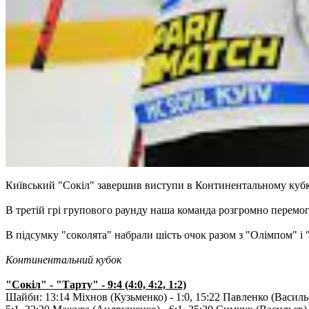
Київський "Сокіл" завершив виступи в Континентальному кубк
В третій грі групового раунду наша команда розгромно перемо
В підсумку "соколята" набрали шість очок разом з "Олімпом" і
Континентальний кубок
"Сокіл" - "Тарту" - 9:4 (4:0, 4:2, 1:2)
Шайби: 13:14 Міхнов (Кузьменко) - 1:0, 15:22 Павленко (Васильєв