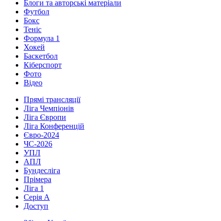
Блоги та авторські матеріали
Футбол
Бокс
Теніс
Формула 1
Хокей
Баскетбол
Кіберспорт
Фото
Відео
Прямі трансляції
Ліга Чемпіонів
Ліга Європи
Ліга Конференцій
Євро-2024
ЧС-2026
УПЛ
АПЛ
Бундесліга
Прімера
Ліга 1
Серія А
Доступ