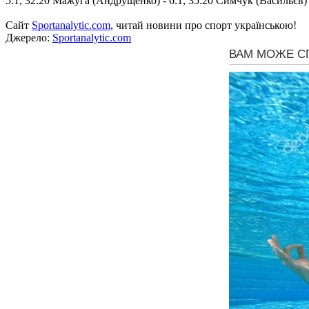
5:1, 32:20 Мажуга (Андрущенко) - 6:1, 35:20 Симчук (Васильєв) - 7
Сайт
Sportanalytic.com
, читай новини про спорт українською!
Джерело:
Sportanalytic.com