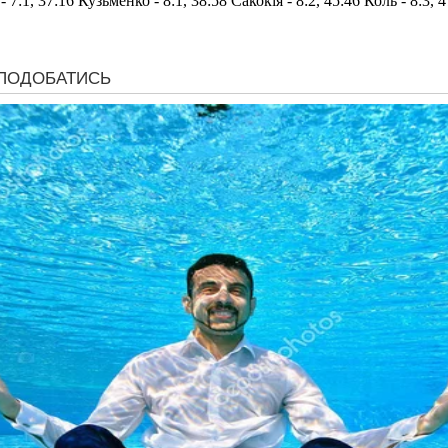
:1, 37:16 Кузьменко - 8:1, 38:58 Сакокія - 8:2, 45:46 Коль - 8:3, 4