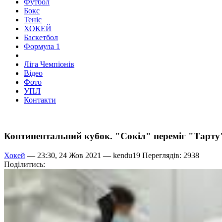
Футбол
Бокс
Теніс
ХОКЕЙ
Баскетбол
Формула 1
Ліга Чемпіонів
Відео
Фото
УПЛ
Контакти
Континентальний кубок. "Сокіл" переміг "Тарту",
Хокей
— 23:30, 24 Жов 2021 —
kendu19
Переглядів: 2938
Поділитись: