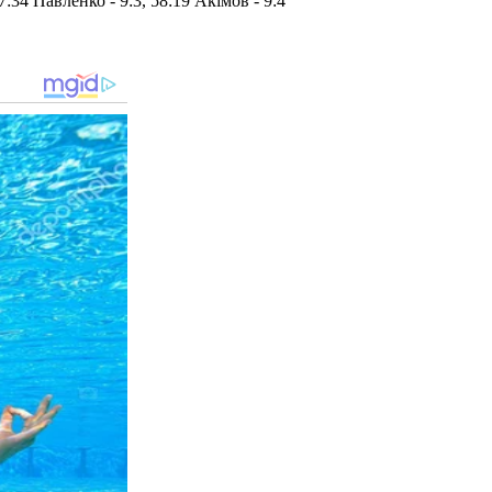
7:34 Павленко - 9:3, 58:19 Акімов - 9:4