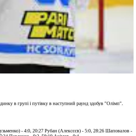
инку в групі і путівку в наступний раунд здобув "Олімп".
зьменко) - 4:0, 20:27 Рубан (Алексєєв) - 5:0, 28:26 Шаповалов -