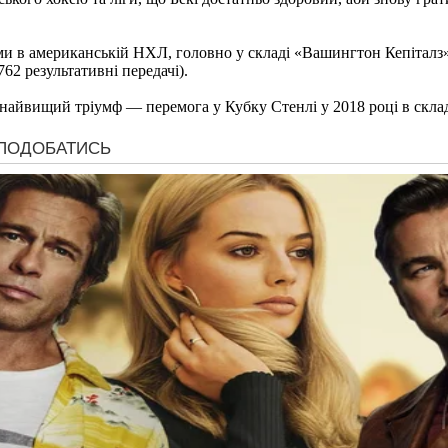
 в американській НХЛ, головно у складі «Вашингтон Кепіталз». П
62 результативні передачі).
 найвищий тріумф — перемога у Кубку Стенлі у 2018 році в склад