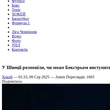
Футбол
Бокс
Теніс
ХОКЕЙ
Баскетбол
Формула 1
Ліга Чемпіонів
Відео
Фото
УПЛ
Контакти
У Швеції розповіли, чи може Бекстрьом виступит
Хокей
— 01:33, 09 Сер 2025 —
Artem
Переглядів: 1693
Поділитись: