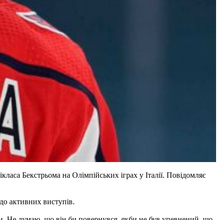
ласа Бекстрьома на Олімпійських іграх у Італії. Повідомляє
 до активних виступів.
ти. Не думаю, що він би повернувся, якби не був упевнений, що