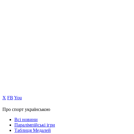
Х
FB
You
Про спорт українською
Всі новини
Паралімпійські ігри
Таблиця Медалей