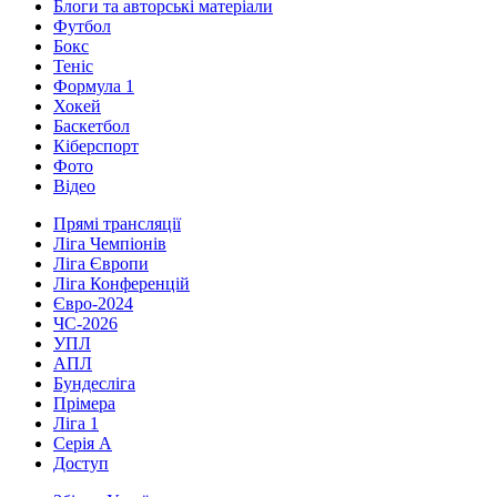
Блоги та авторські матеріали
Футбол
Бокс
Теніс
Формула 1
Хокей
Баскетбол
Кіберспорт
Фото
Відео
Прямі трансляції
Ліга Чемпіонів
Ліга Європи
Ліга Конференцій
Євро-2024
ЧС-2026
УПЛ
АПЛ
Бундесліга
Прімера
Ліга 1
Серія А
Доступ