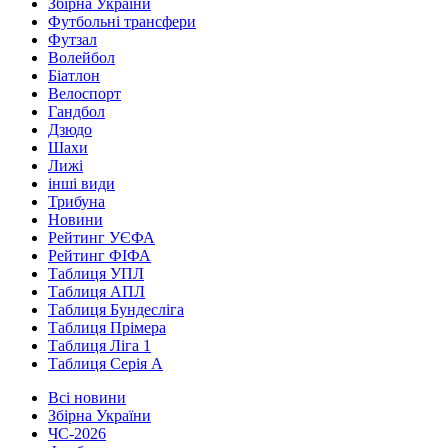
Збірна України
Футбольні трансфери
Футзал
Волейбол
Біатлон
Велоспорт
Гандбол
Дзюдо
Шахи
Лижі
інші види
Трибуна
Новини
Рейтинг УЄФА
Рейтинг ФІФА
Таблиця УПЛ
Таблиця АПЛ
Таблиця Бундесліга
Таблиця Прімера
Таблиця Ліга 1
Таблиця Серія А
Всі новини
Збірна України
ЧС-2026