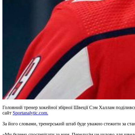
Головний тренер хокейної збірної Швеції Сэм Халлам поділивс
сайт
Sportanalytic.com.
За його словами, тренерський штаб буде уважно стежити за стан
«Ми будемо спостерігати за ним. Передусім це чудово для шведс