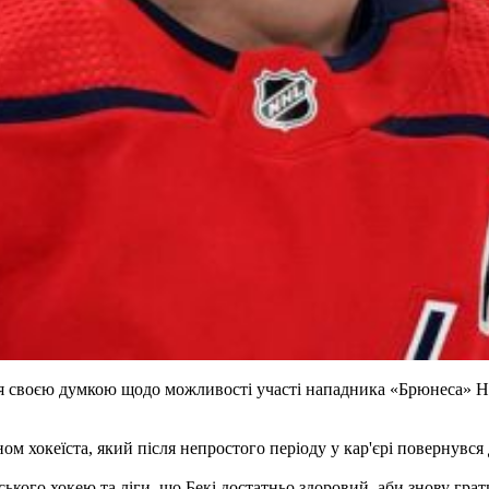
я своєю думкою щодо можливості участі нападника «Брюнеса» Нік
ом хокеїста, який після непростого періоду у кар'єрі повернувся
ького хокею та ліги, що Бекі достатньо здоровий, аби знову гра