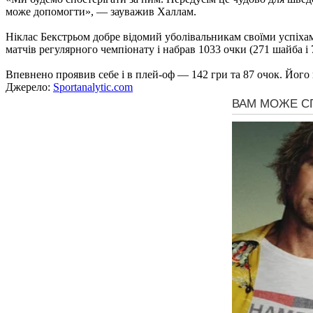
може допомогти», — зауважив Халлам.
Ніклас Бекстрьом добре відомий уболівальникам своїми успіхами
матчів регулярного чемпіонату і набрав 1033 очки (271 шайба і 7
Впевнено проявив себе і в плей-оф — 142 гри та 87 очок. Його
Джерело:
Sportanalytic.com