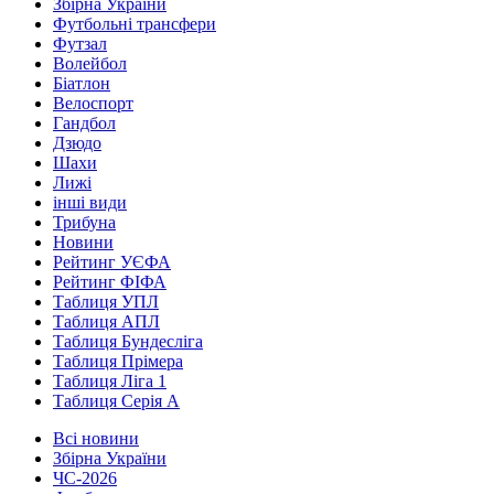
Збірна України
Футбольні трансфери
Футзал
Волейбол
Біатлон
Велоспорт
Гандбол
Дзюдо
Шахи
Лижі
інші види
Трибуна
Новини
Рейтинг УЄФА
Рейтинг ФІФА
Таблиця УПЛ
Таблиця АПЛ
Таблиця Бундесліга
Таблиця Прімера
Таблиця Ліга 1
Таблиця Серія А
Всі новини
Збірна України
ЧС-2026