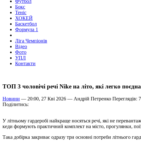
Футбол
Бокс
Теніс
ХОКЕЙ
Баскетбол
Формула 1
Ліга Чемпіонів
Відео
Фото
УПЛ
Контакти
ТОП 3 чоловічі речі Nike на літо, які легко поєдн
Новини
— 20:00, 27 Кві 2026 —
Андрій Петренко
Переглядів: 
Поділитись:
У літньому гардеробі найкраще носяться речі, які не переванта
кеди формують практичний комплект на місто, прогулянки, пої
Така добірка закриває одразу три основні потреби літнього га