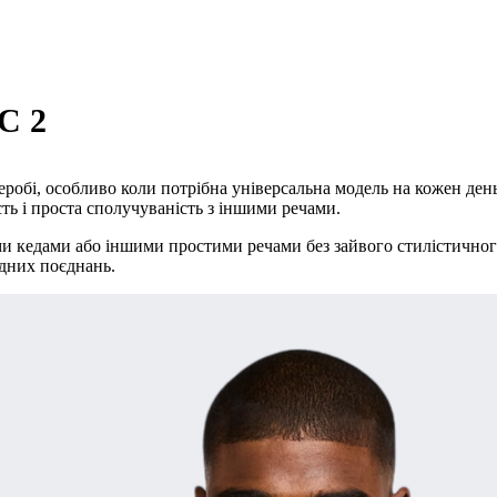
C 2
обі, особливо коли потрібна універсальна модель на кожен день.
ть і проста сполучуваність з іншими речами.
и кедами або іншими простими речами без зайвого стилістичного
адних поєднань.