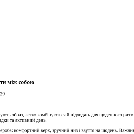
ати між собою
729
жують образ, легко комбінуються й підходять для щоденного ритму
здки та активний день.
рдероба: комфортний верх, зручний низ і взуття на щодень. Важли