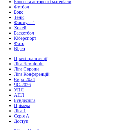
Блоги та авторські матеріали
Футбол
Бокс
Теніс
Формула 1
Хокей
Баскетбол
Кіберспорт
Фото
Відео
Прямі трансляції
Ліга Чемпіонів
Ліга Європи
Ліга Конференцій
Євро-2024
ЧС-2026
УПЛ
АПЛ
Бундесліга
Прімера
Ліга 1
Серія А
Доступ