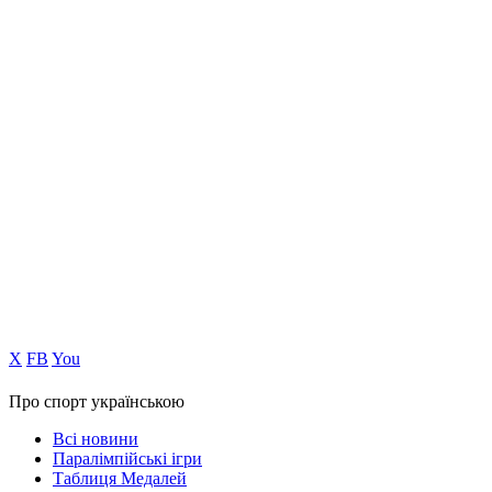
Х
FB
You
Про спорт українською
Всі новини
Паралімпійські ігри
Таблиця Медалей