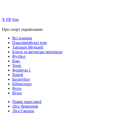
Х
FB
You
Про спорт українською
Всі новини
Паралімпійські ігри
Таблиця Медалей
Блоги та авторські матеріали
Футбол
Бокс
Теніс
Формула 1
Хокей
Баскетбол
Кіберспорт
Фото
Відео
Прямі трансляції
Ліга Чемпіонів
Ліга Європи