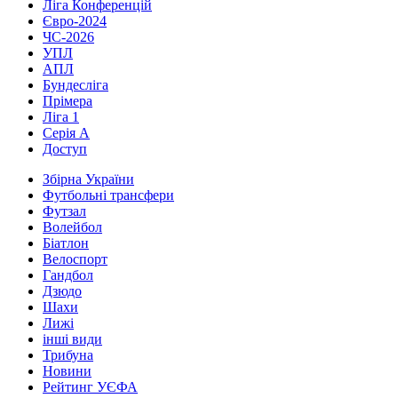
Ліга Конференцій
Євро-2024
ЧС-2026
УПЛ
АПЛ
Бундесліга
Прімера
Ліга 1
Серія А
Доступ
Збірна України
Футбольні трансфери
Футзал
Волейбол
Біатлон
Велоспорт
Гандбол
Дзюдо
Шахи
Лижі
інші види
Трибуна
Новини
Рейтинг УЄФА