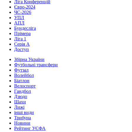
Ліга Конференцій
Євро-2024
ЧС-2026
УПЛ
АПЛ
Бундесліга
Прімера
Ліга 1
Серія А
Доступ
Збірна України
Футбольні трансфери
Футзал
Волейбол
Біатлон
Велоспорт
Гандбол
Дзюдо
Шахи
Лижі
інші види
Трибуна
Новини
Рейтинг УЄФА