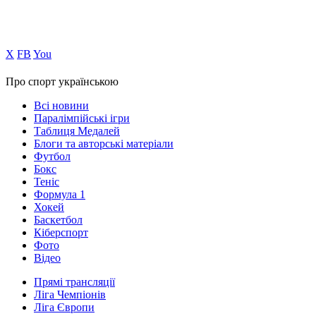
Х
FB
You
Про спорт українською
Всі новини
Паралімпійські ігри
Таблиця Медалей
Блоги та авторські матеріали
Футбол
Бокс
Теніс
Формула 1
Хокей
Баскетбол
Кіберспорт
Фото
Відео
Прямі трансляції
Ліга Чемпіонів
Ліга Європи