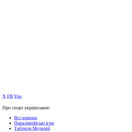
Х
FB
You
Про спорт українською
Всі новини
Паралімпійські ігри
Таблиця Медалей