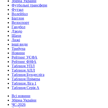
Збірна України
Футбольні трансфери
Футзал
Волейбол
Біатлон
Велоспорт
Гандбол
Дзюдо
Шахи
Лижі
інші види
Трибуна
Новини
Рейтинг УЄФА
Рейтинг ФІФА
Таблиця УПЛ
Таблиця АПЛ
Таблиця Бундесліга
Таблиця Прімера
Таблиця Ліга 1
Таблиця Серія А
Всі новини
Збірна України
ЧС-2026