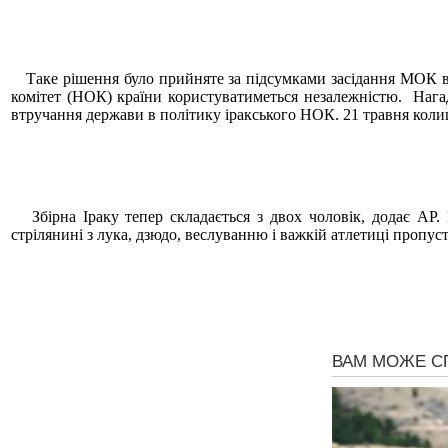
Таке рішення було прийняте за підсумками засідання МОК в 
комітет (НОК) країни користуватиметься незалежністю. Нагада
втручання держави в політику іракського НОК. 21 травня коли
Збірна Іраку тепер складається з двох чоловік, додає АР. 
стрілянині з лука, дзюдо, веслуванню і важкій атлетиці пропуст