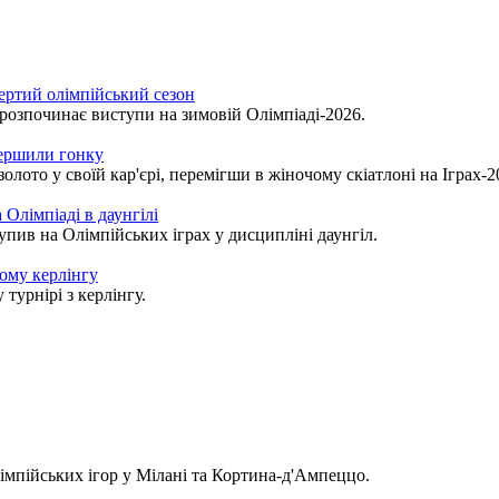
ертий олімпійський сезон
 розпочинає виступи на зимовій Олімпіаді-2026.
вершили гонку
ото у своїй кар'єрі, перемігши в жіночому скіатлоні на Іграх-2
Олімпіаді в даунгілі
ив на Олімпійських іграх у дисципліні даунгіл.
ому керлінгу
турнірі з керлінгу.
імпійських ігор у Мілані та Кортина-д'Ампеццо.