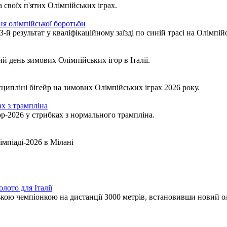
своїх п'ятих Олімпійських іграх.
ня олімпійської боротьби
 результат у кваліфікаційному заїзді по синій трасі на Олімпій
й день зимових Олімпійських ігор в Італії.
ципліні бігейр на зимових Олімпійських іграх 2026 року.
ах з трампліна
-2026 у стрибках з нормального трампліна.
імпіаді-2026 в Мілані
лото для Італії
ькою чемпіонкою на дистанції 3000 метрів, встановивши новий о