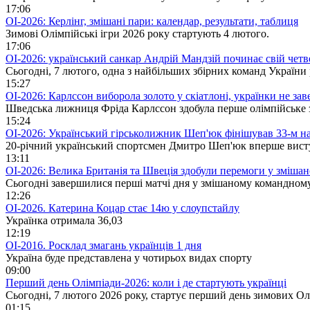
17:06
ОІ-2026: Керлінг, змішані пари: календар, результати, таблиця
Зимові Олімпійські ігри 2026 року стартують 4 лютого.
17:06
ОІ-2026: український санкар Андрій Мандзій починає свій четв
Сьогодні, 7 лютого, одна з найбільших збірних команд України
15:27
ОІ-2026: Карлссон виборола золото у скіатлоні, українки не за
Шведська лижниця Фріда Карлссон здобула перше олімпійське зол
15:24
ОІ-2026: Український гірськолижник Шеп'юк фінішував 33-м на 
20-річний український спортсмен Дмитро Шеп'юк вперше виступ
13:11
ОІ-2026: Велика Британія та Швеція здобули перемоги у змішан
Сьогодні завершилися перші матчі дня у змішаному командному 
12:26
ОІ-2026. Катерина Коцар стає 14ю у слоупстайлу
Українка отримала 36,03
12:19
ОІ-2016. Росклад змагань українців 1 дня
Україна буде представлена у чотирьох видах спорту
09:00
Перший день Олімпіади-2026: коли і де стартують українці
Сьогодні, 7 лютого 2026 року, стартує перший день зимових Ол
01:15