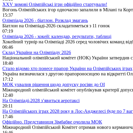
XXV зимові Олімпійські ігри офіційно стартували!
Вогонь Олімпійських ігор одночасно запалили в Мілані та Корті
15:37
Олімпіада 2026 - біатлон. Розклад змагань
Біатлон на Олімпіаді-2026 складатиметься з 11 гонок
07:19
Олімпіада 2026 - хокей: календар, результати, таблиці
Хокейний турнір на Олімпіаді 2026 серед чоловічих команд відб
06:46
Склад України на Олімпіаду 2026
Національний олімпійський комітет (НОК) України затвердив ск
18:40
Стало відомо хто понесе прапор України на Олімпійських іграх
Україна визначилася з другою прапороносицею на відкритті Ол
17:12
МОК ухвалив рішення щодо допуску росіян до ОІ
Міжнародний олімпійський комітет опублікував критерії допуску
12:40
На Олімпіаді-2028 з’явиться аеротаксі
20:11
На Олімпійських іграх 2028 року в Лос-Анджелесі буде по 7 ваг
17:46
Офіційно. Представниця Зімбабве очолила МОК
Міжнародний Олімпійський Комітет отримав нового керманича
16:46