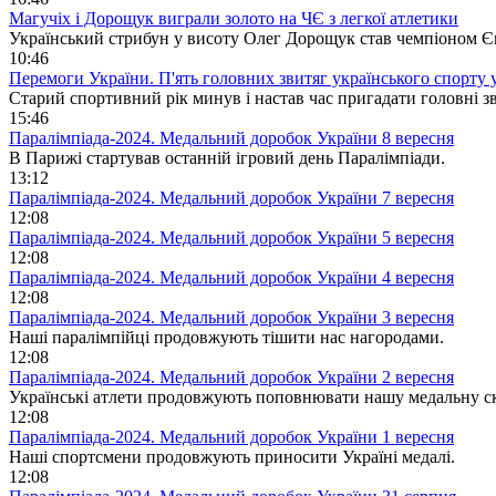
Магучіх і Дорощук виграли золото на ЧЄ з легкої атлетики
Український стрибун у висоту Олег Дорощук став чемпіоном Єв
10:46
Перемоги України. П'ять головних звитяг українського спорту у
Старий спортивний рік минув і настав час пригадати головні з
15:46
Паралімпіада-2024. Медальний доробок України 8 вересня
В Парижі стартував останній ігровий день Паралімпіади.
13:12
Паралімпіада-2024. Медальний доробок України 7 вересня
12:08
Паралімпіада-2024. Медальний доробок України 5 вересня
12:08
Паралімпіада-2024. Медальний доробок України 4 вересня
12:08
Паралімпіада-2024. Медальний доробок України 3 вересня
Наші паралімпійці продовжують тішити нас нагородами.
12:08
Паралімпіада-2024. Медальний доробок України 2 вересня
Українські атлети продовжують поповнювати нашу медальну с
12:08
Паралімпіада-2024. Медальний доробок України 1 вересня
Наші спортсмени продовжують приносити Україні медалі.
12:08