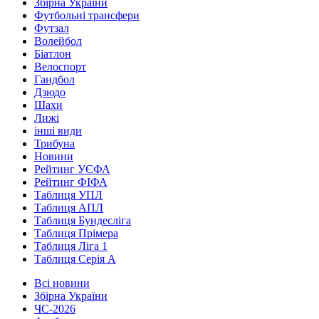
Збірна України
Футбольні трансфери
Футзал
Волейбол
Біатлон
Велоспорт
Гандбол
Дзюдо
Шахи
Лижі
інші види
Трибуна
Новини
Рейтинг УЄФА
Рейтинг ФІФА
Таблиця УПЛ
Таблиця АПЛ
Таблиця Бундесліга
Таблиця Прімера
Таблиця Ліга 1
Таблиця Серія А
Всі новини
Збірна України
ЧС-2026