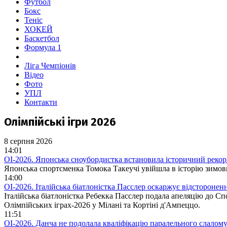
Футбол
Бокс
Теніс
ХОКЕЙ
Баскетбол
Формула 1
Ліга Чемпіонів
Відео
Фото
УПЛ
Контакти
Олімпійські ігри 2026
8 серпня 2026
14:01
ОІ-2026. Японська сноубордистка встановила історичний рекор
Японська спортсменка Томока Такеучі увійшла в історію зимови
14:00
ОІ-2026. Італійська біатлоністка Пасслер оскаржує відстороне
Італійська біатлоністка Ребекка Пасслер подала апеляцію до 
Олімпійських іграх-2026 у Мілані та Кортіні д'Ампеццо.
11:51
ОІ-2026. Данча не подолала кваліфікацію паралельного слалому