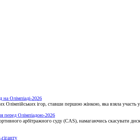
д на Олімпіаді-2026
х Олімпійських ігор, ставши першою жінкою, яка взяла участь у 
ння перед Олімпіадою-2026
Спортивного арбітражного суду (CAS), намагаючись скасувати дис
-гіганту