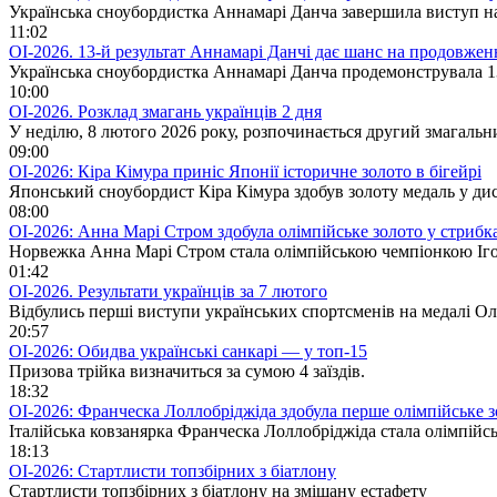
Українська сноубордистка Аннамарі Данча завершила виступ на 
11:02
ОІ-2026. 13-й результат Аннамарі Данчі дає шанс на продовжен
Українська сноубордистка Аннамарі Данча продемонструвала 13-й
10:00
ОІ-2026. Розклад змагань українців 2 дня
У неділю, 8 лютого 2026 року, розпочинається другий змагальни
09:00
ОІ-2026: Кіра Кімура приніс Японії історичне золото в бігейрі
Японський сноубордист Кіра Кімура здобув золоту медаль у дис
08:00
ОІ-2026: Анна Марі Стром здобула олімпійське золото у стрибк
Норвежка Анна Марі Стром стала олімпійською чемпіонкою Ігор
01:42
ОІ-2026. Результати українців за 7 лютого
Відбулись перші виступи українських спортсменів на медалі Ол
20:57
ОІ-2026: Обидва українські санкарі — у топ-15
Призова трійка визначиться за сумою 4 заїздів.
18:32
ОІ-2026: Франческа Лоллобріджіда здобула перше олімпійське зо
Італійська ковзанярка Франческа Лоллобріджіда стала олімпійс
18:13
ОІ-2026: Стартлисти топзбірних з біатлону
Стартлисти топзбірних з біатлону на змішану естафету