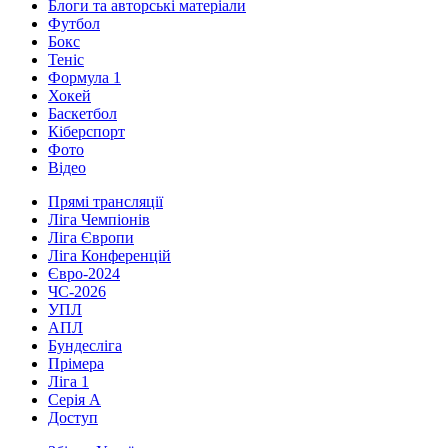
Блоги та авторські матеріали
Футбол
Бокс
Теніс
Формула 1
Хокей
Баскетбол
Кіберспорт
Фото
Відео
Прямі трансляції
Ліга Чемпіонів
Ліга Європи
Ліга Конференцій
Євро-2024
ЧС-2026
УПЛ
АПЛ
Бундесліга
Прімера
Ліга 1
Серія А
Доступ