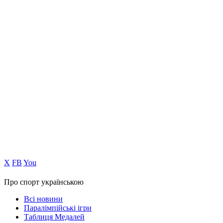
Х
FB
You
Про спорт українською
Всі новини
Паралімпійські ігри
Таблиця Медалей