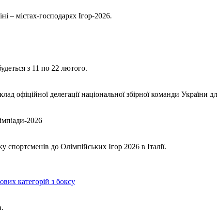
ні – містах-господарях Ігор-2026.
удеться з 11 по 22 лютого.
лад офіційної делегації національної збірної команди України д
імпіади-2026
 спортсменів до Олімпійських Ігор 2026 в Італії.
ових категорій з боксу
.