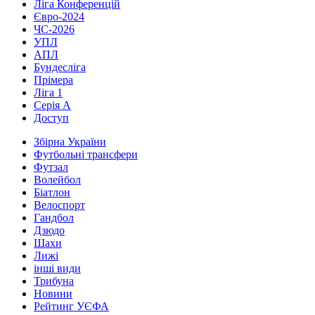
Ліга Конференцій
Євро-2024
ЧС-2026
УПЛ
АПЛ
Бундесліга
Прімера
Ліга 1
Серія А
Доступ
Збірна України
Футбольні трансфери
Футзал
Волейбол
Біатлон
Велоспорт
Гандбол
Дзюдо
Шахи
Лижі
інші види
Трибуна
Новини
Рейтинг УЄФА