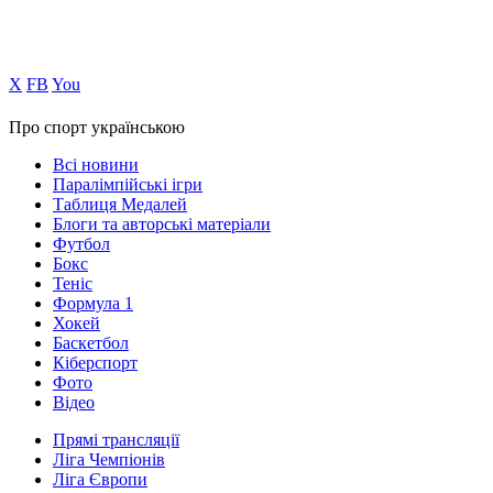
Х
FB
You
Про спорт українською
Всі новини
Паралімпійські ігри
Таблиця Медалей
Блоги та авторські матеріали
Футбол
Бокс
Теніс
Формула 1
Хокей
Баскетбол
Кіберспорт
Фото
Відео
Прямі трансляції
Ліга Чемпіонів
Ліга Європи