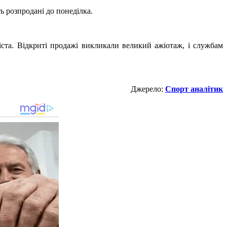
ь розпродані до понеділка.
ста. Відкриті продажі викликали великий ажіотаж, і службам
Джерело:
Спорт аналітик