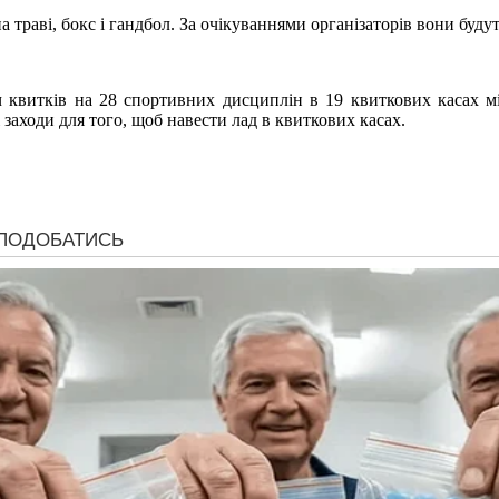
траві, бокс і гандбол. За очікуваннями організаторів вони будут
 квитків на 28 спортивних дисциплін в 19 квиткових касах мі
 заходи для того, щоб навести лад в квиткових касах.