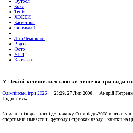
Футбол
Бокс
Теніс
ХОКЕЙ
Баскетбол
Формула 1
Ліга Чемпіонів
Відео
Фото
УПЛ
Контакти
У Пекіні залишилися квитки лише на три види сп
Олімпійські ігри 2026
— 23:29, 27 Лип 2008 —
Андрій Петренк
Поділитись:
За менш ніж два тижні до початку Олімпіади-2008 квитки у в
спортивній гімнастиці, футболу і стрибках вводу – квитки на ц