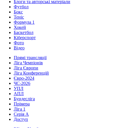
Блоги та авторські матеріали
Футбол
Бокс
Теніс
Формула 1
Хокей
Баскетбол
Кіберспорт
Фото
Відео
Прямі трансляції
Ліга Чемпіонів
Ліга Європи
Ліга Конференцій
Євро-2024
ЧС-2026
УПЛ
АПЛ
Бундесліга
Прімера
Ліга 1
Серія А
Доступ