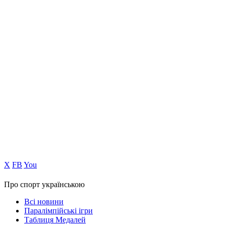
Х
FB
You
Про спорт українською
Всі новини
Паралімпійські ігри
Таблиця Медалей