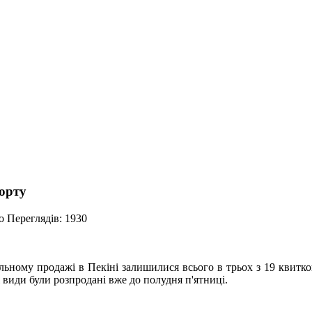
орту
о
Переглядів: 1930
ільному продажі в Пекіні залишилися всього в трьох з 19 квитк
і види були розпродані вже до полудня п'ятниці.