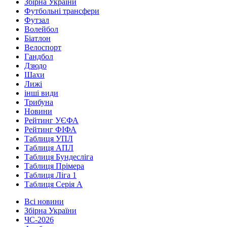
Збірна України
Футбольні трансфери
Футзал
Волейбол
Біатлон
Велоспорт
Гандбол
Дзюдо
Шахи
Лижі
інші види
Трибуна
Новини
Рейтинг УЄФА
Рейтинг ФІФА
Таблиця УПЛ
Таблиця АПЛ
Таблиця Бундесліга
Таблиця Прімера
Таблиця Ліга 1
Таблиця Серія А
Всі новини
Збірна України
ЧС-2026