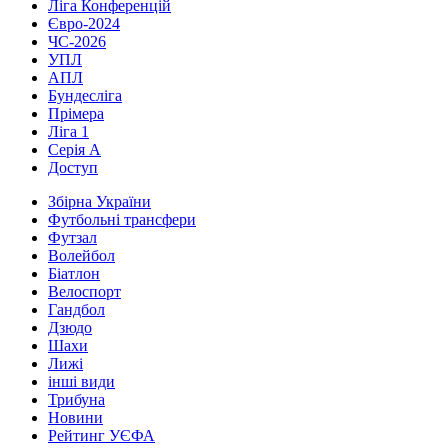
Ліга Конференцій
Євро-2024
ЧС-2026
УПЛ
АПЛ
Бундесліга
Прімера
Ліга 1
Серія А
Доступ
Збірна України
Футбольні трансфери
Футзал
Волейбол
Біатлон
Велоспорт
Гандбол
Дзюдо
Шахи
Лижі
інші види
Трибуна
Новини
Рейтинг УЄФА