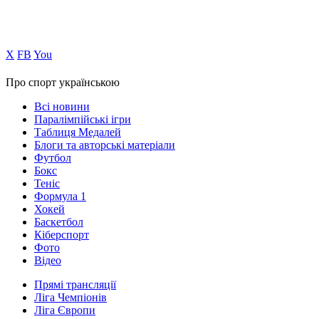
Х
FB
You
Про спорт українською
Всі новини
Паралімпійські ігри
Таблиця Медалей
Блоги та авторські матеріали
Футбол
Бокс
Теніс
Формула 1
Хокей
Баскетбол
Кіберспорт
Фото
Відео
Прямі трансляції
Ліга Чемпіонів
Ліга Європи