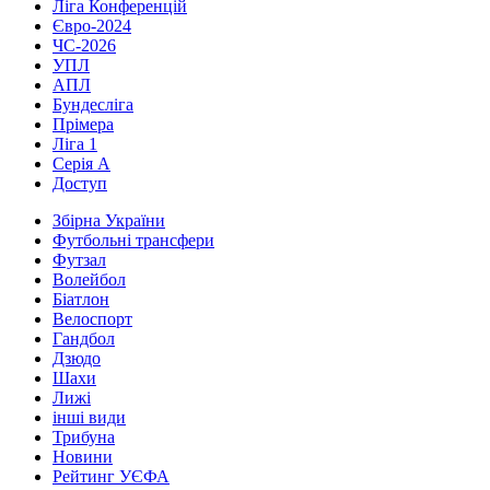
Ліга Конференцій
Євро-2024
ЧС-2026
УПЛ
АПЛ
Бундесліга
Прімера
Ліга 1
Серія А
Доступ
Збірна України
Футбольні трансфери
Футзал
Волейбол
Біатлон
Велоспорт
Гандбол
Дзюдо
Шахи
Лижі
інші види
Трибуна
Новини
Рейтинг УЄФА