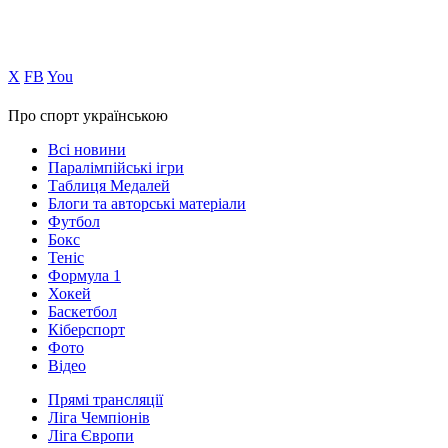
Х
FB
You
Про спорт українською
Всі новини
Паралімпійські ігри
Таблиця Медалей
Блоги та авторські матеріали
Футбол
Бокс
Теніс
Формула 1
Хокей
Баскетбол
Кіберспорт
Фото
Відео
Прямі трансляції
Ліга Чемпіонів
Ліга Європи