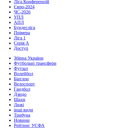
Ліга Конференцій
Євро-2024
ЧС-2026
УПЛ
АПЛ
Бундесліга
Прімера
Ліга 1
Серія А
Доступ
Збірна України
Футбольні трансфери
Футзал
Волейбол
Біатлон
Велоспорт
Гандбол
Дзюдо
Шахи
Лижі
інші види
Трибуна
Новини
Рейтинг УЄФА