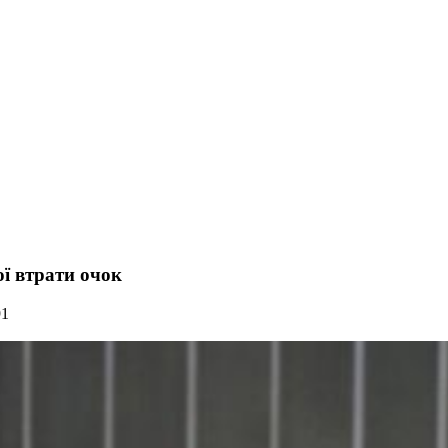
ої втрати очок
91