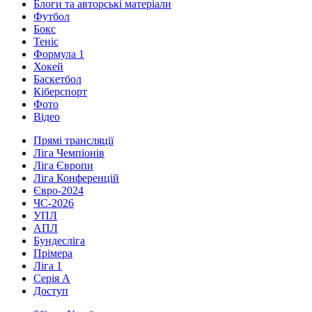
Блоги та авторські матеріали
Футбол
Бокс
Теніс
Формула 1
Хокей
Баскетбол
Кіберспорт
Фото
Відео
Прямі трансляції
Ліга Чемпіонів
Ліга Європи
Ліга Конференцій
Євро-2024
ЧС-2026
УПЛ
АПЛ
Бундесліга
Прімера
Ліга 1
Серія А
Доступ