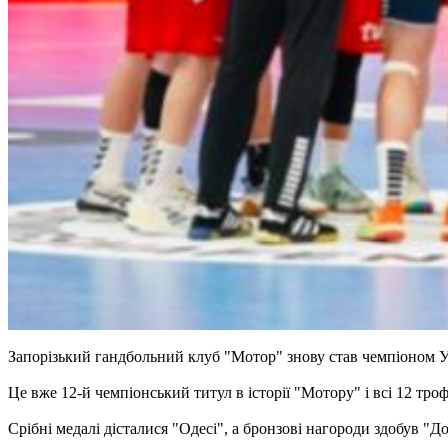
Запорізький гандбольний клуб "Мотор" знову став чемпіоном 
Це вже 12-й чемпіонський титул в історії "Мотору" і всі 12 тро
Срібні медалі дісталися "Одесі", а бронзові нагороди здобув "Д