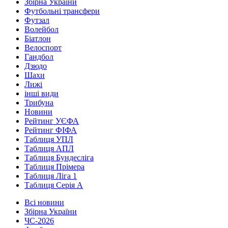
Збірна України
Футбольні трансфери
Футзал
Волейбол
Біатлон
Велоспорт
Гандбол
Дзюдо
Шахи
Лижі
інші види
Трибуна
Новини
Рейтинг УЄФА
Рейтинг ФІФА
Таблиця УПЛ
Таблиця АПЛ
Таблиця Бундесліга
Таблиця Прімера
Таблиця Ліга 1
Таблиця Серія А
Всі новини
Збірна України
ЧС-2026