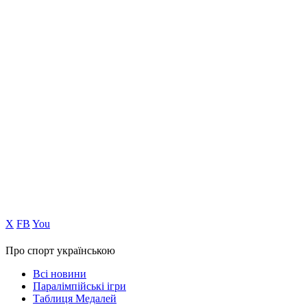
Х
FB
You
Про спорт українською
Всі новини
Паралімпійські ігри
Таблиця Медалей