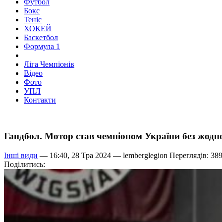
Футбол
Бокс
Теніс
ХОКЕЙ
Баскетбол
Формула 1
Ліга Чемпіонів
Відео
Фото
УПЛ
Контакти
Гандбол. Мотор став чемпіоном України без жодн
Інші види
— 16:40, 28 Тра 2024 —
lemberglegion
Переглядів: 38
Поділитись: