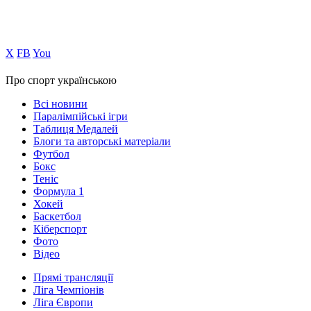
Х
FB
You
Про спорт українською
Всі новини
Паралімпійські ігри
Таблиця Медалей
Блоги та авторські матеріали
Футбол
Бокс
Теніс
Формула 1
Хокей
Баскетбол
Кіберспорт
Фото
Відео
Прямі трансляції
Ліга Чемпіонів
Ліга Європи