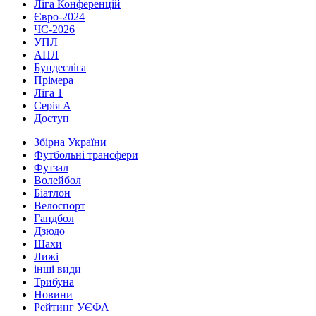
Ліга Конференцій
Євро-2024
ЧС-2026
УПЛ
АПЛ
Бундесліга
Прімера
Ліга 1
Серія А
Доступ
Збірна України
Футбольні трансфери
Футзал
Волейбол
Біатлон
Велоспорт
Гандбол
Дзюдо
Шахи
Лижі
інші види
Трибуна
Новини
Рейтинг УЄФА