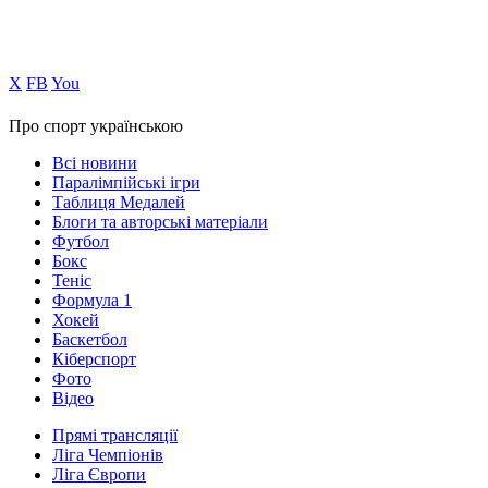
Х
FB
You
Про спорт українською
Всі новини
Паралімпійські ігри
Таблиця Медалей
Блоги та авторські матеріали
Футбол
Бокс
Теніс
Формула 1
Хокей
Баскетбол
Кіберспорт
Фото
Відео
Прямі трансляції
Ліга Чемпіонів
Ліга Європи