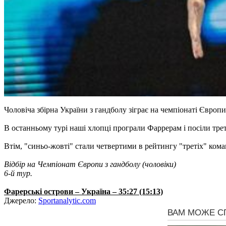
Чоловіча збірна України з гандболу зіграє на чемпіонаті Європ
В останньому турі наші хлопці програли Фаррерам і посіли трет
Втім, "синьо-жовті" стали четвертими в рейтингу "третіх" кома
Відбір на Чемпіонат Європи з гандболу (чоловіки)
6-й тур.
Фарерські острови – Україна – 35:27 (15:13)
Джерело:
Sportanalytic.com