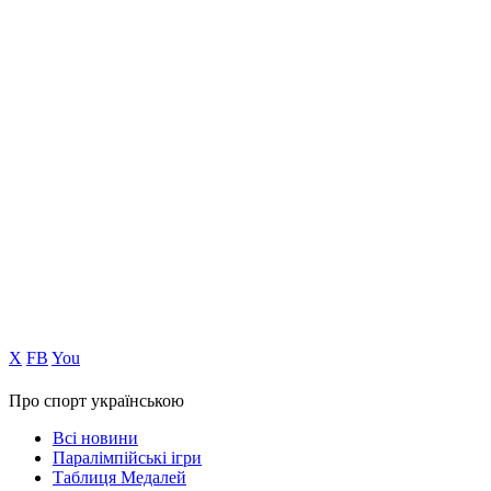
Х
FB
You
Про спорт українською
Всі новини
Паралімпійські ігри
Таблиця Медалей