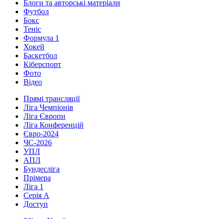
Блоги та авторські матеріали
Футбол
Бокс
Теніс
Формула 1
Хокей
Баскетбол
Кіберспорт
Фото
Відео
Прямі трансляції
Ліга Чемпіонів
Ліга Європи
Ліга Конференцій
Євро-2024
ЧС-2026
УПЛ
АПЛ
Бундесліга
Прімера
Ліга 1
Серія А
Доступ