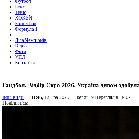
Футбол
Бокс
Теніс
ХОКЕЙ
Баскетбол
Формула 1
Ліга Чемпіонів
Відео
Фото
УПЛ
Контакти
Гандбол. Відбір Євро-2026. Україна дивом здобул
Інші види
— 11:46, 12 Тра 2025 —
kendu19
Переглядів: 3467
Поділитись: