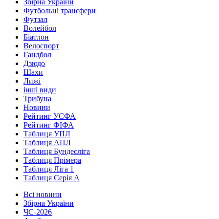
Збірна України
Футбольні трансфери
Футзал
Волейбол
Біатлон
Велоспорт
Гандбол
Дзюдо
Шахи
Лижі
інші види
Трибуна
Новини
Рейтинг УЄФА
Рейтинг ФІФА
Таблиця УПЛ
Таблиця АПЛ
Таблиця Бундесліга
Таблиця Прімера
Таблиця Ліга 1
Таблиця Серія А
Всі новини
Збірна України
ЧС-2026