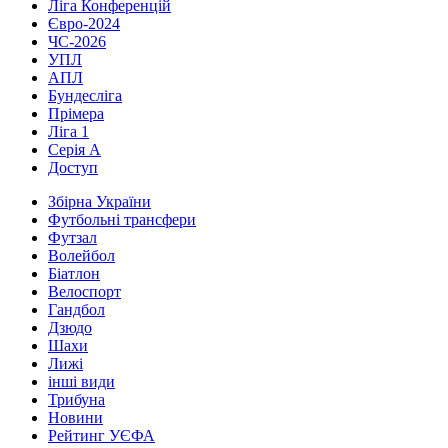
Ліга Конференцій
Євро-2024
ЧС-2026
УПЛ
АПЛ
Бундесліга
Прімера
Ліга 1
Серія А
Доступ
Збірна України
Футбольні трансфери
Футзал
Волейбол
Біатлон
Велоспорт
Гандбол
Дзюдо
Шахи
Лижі
інші види
Трибуна
Новини
Рейтинг УЄФА