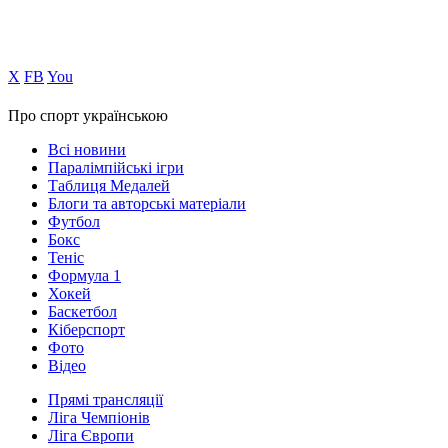
Х
FB
You
Про спорт українською
Всі новини
Паралімпійські ігри
Таблиця Медалей
Блоги та авторські матеріали
Футбол
Бокс
Теніс
Формула 1
Хокей
Баскетбол
Кіберспорт
Фото
Відео
Прямі трансляції
Ліга Чемпіонів
Ліга Європи