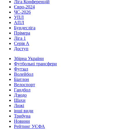
Ліга Конференцій
Євро-2024
ЧС-2026
УПЛ
АПЛ
Бундесліга
Прімера
Ліга 1
Серія А
Доступ
Збірна України
Футбольні трансфери
Футзал
Волейбол
Біатлон
Велоспорт
Гандбол
Дзюдо
Шахи
Лижі
інші види
Трибуна
Новини
Рейтинг УЄФА