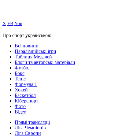
Х
FB
You
Про спорт українською
Всі новини
Паралімпійські ігри
Таблиця Медалей
Блоги та авторські матеріали
Футбол
Бокс
Теніс
Формула 1
Хокей
Баскетбол
Кіберспорт
Фото
Відео
Прямі трансляції
Ліга Чемпіонів
Ліга Європи