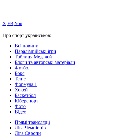
Х
FB
You
Про спорт українською
Всі новини
Паралімпійські ігри
Таблиця Медалей
Блоги та авторські матеріали
Футбол
Бокс
Теніс
Формула 1
Хокей
Баскетбол
Кіберспорт
Фото
Відео
Прямі трансляції
Ліга Чемпіонів
Ліга Європи