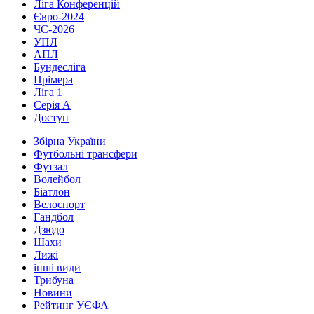
Ліга Конференцій
Євро-2024
ЧС-2026
УПЛ
АПЛ
Бундесліга
Прімера
Ліга 1
Серія А
Доступ
Збірна України
Футбольні трансфери
Футзал
Волейбол
Біатлон
Велоспорт
Гандбол
Дзюдо
Шахи
Лижі
інші види
Трибуна
Новини
Рейтинг УЄФА