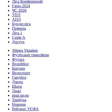
Ліга Конференцій
Євро-2024
ЧС-2026
УПЛ
АПЛ
Бундесліга
Прімера
Ліга 1
Серія А
Доступ
Збірна України
Футбольні трансфери
Футзал
Волейбол
Біатлон
Велоспорт
Гандбол
Дзюдо
Шахи
Лижі
інші види
Трибуна
Новини
Рейтинг УЄФА