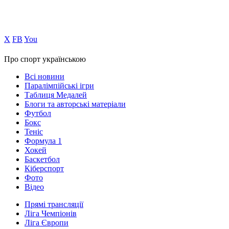
Х
FB
You
Про спорт українською
Всі новини
Паралімпійські ігри
Таблиця Медалей
Блоги та авторські матеріали
Футбол
Бокс
Теніс
Формула 1
Хокей
Баскетбол
Кіберспорт
Фото
Відео
Прямі трансляції
Ліга Чемпіонів
Ліга Європи